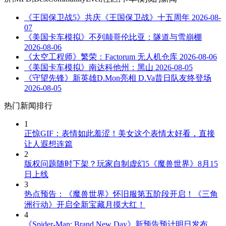
《王国保卫战5》共庆《王国保卫战》十五周年
2026-08-
07
《美国卡车模拟》不列颠哥伦比亚：隧道与雪崩棚
2026-08-06
《太空工程师》繁荣：Factorum 无人机仓库
2026-08-06
《美国卡车模拟》南达科他州：黑山
2026-08-05
《守望先锋》新英雄D.Mon亮相 D.Va昔日队友终登场
2026-08-05
热门新闻排行
1
正惊GIF：表情如此羞涩！美女这个表情太好看，直接
让人遐想连篇
2
版权问题随时下架？玩家自制虚幻5《魔兽世界》8月15
日上线
3
热点预告：《魔兽世界》怀旧服第五阶段开启！《三角
洲行动》开启全新宝藏月摸大红！
4
《Spider-Man: Brand New Day》新预告预计明日发布，