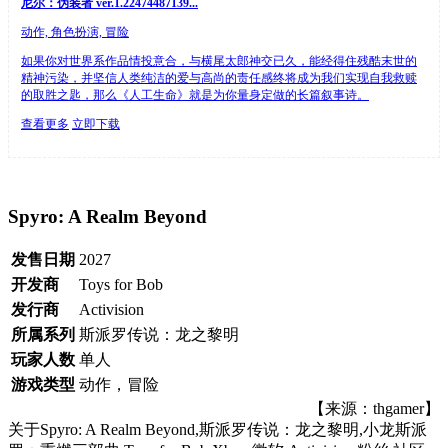
尼尔：伪装者 ver.1.22474487139...
动作, 角色扮演, 冒险
如果你对世界系作品情投意合，与横尾太郎神交已久，能经得住残酷末世的
精神污染，并坚信人类纯洁的爱与高尚的责任感终将成为我们实现自我救赎
的取胜之匙，那么《人工生命》就是为你量身定做的长篇叙事诗。
查看更多
立即下载
Spyro: A Realm Beyond
发售日期
2027
开发商
Toys for Bob
发行商
Activision
所属系列
斯派罗传说：龙之黎明
玩家人数
单人
游戏类型
动作，冒险
【来源：thgamer】
关于
Spyro: A Realm Beyond,斯派罗传说：龙之黎明,小龙斯派