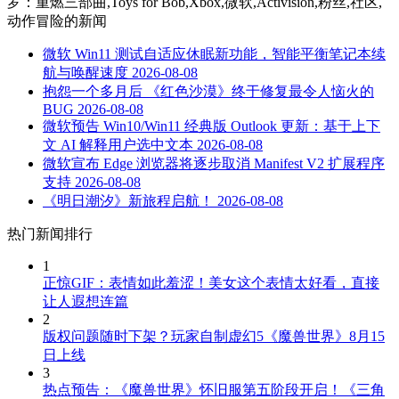
罗：重燃三部曲,Toys for Bob,Xbox,微软,Activision,粉丝,社区,
动作冒险
的新闻
微软 Win11 测试自适应休眠新功能，智能平衡笔记本续
航与唤醒速度
2026-08-08
抱怨一个多月后 《红色沙漠》终于修复最令人恼火的
BUG
2026-08-08
微软预告 Win10/Win11 经典版 Outlook 更新：基于上下
文 AI 解释用户选中文本
2026-08-08
微软宣布 Edge 浏览器将逐步取消 Manifest V2 扩展程序
支持
2026-08-08
《明日潮汐》新旅程启航！
2026-08-08
热门新闻排行
1
正惊GIF：表情如此羞涩！美女这个表情太好看，直接
让人遐想连篇
2
版权问题随时下架？玩家自制虚幻5《魔兽世界》8月15
日上线
3
热点预告：《魔兽世界》怀旧服第五阶段开启！《三角