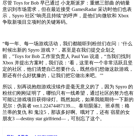
尽管 Toys for Bob 早已通过 小龙斯派罗：重燃三部曲 的销量
意识到市场需求，但在最近接受 GamesRadar 采访时他们也表
示，Spyro 社区“响亮且持续”的呼声，是他们向微软和 Xbox
争取新项目立项时的关键筹码。
“每一年、每一场游戏活动，我们都能听到粉丝们在问：‘什么
时候出新的 Spyro 游戏？’，甚至是在我们提交企划之
前，”Toys for Bob 工作室负责人 Paul Yan 说道，“当我们找到
Xbox 并提出方案时，我们说：‘看，这里有一个非常活跃且坚
定的社区，他们清楚自己想要什么，既然你们想做这款游戏，
那还有什么好犹豫的，让我们把它做出来吧。’”
所以，别再说抱怨游戏没续作是毫无意义的了，因为 Spyro 的
粉丝们刚刚证明了，哪怕只有一线希望，通过社区的努力也有
可能让游戏项目获得绿灯。既然如此，如果我能期待一下新的
尼尔：伪装者 ver.1.22474487139...、泰坦陨落2、班卓熊：格
兰蒂的复仇 和 鬼泣5，那该多好啊。哦对了，还有 宿星的女
朋友3 ―destiny star girlfriend―，可别忘了这个。