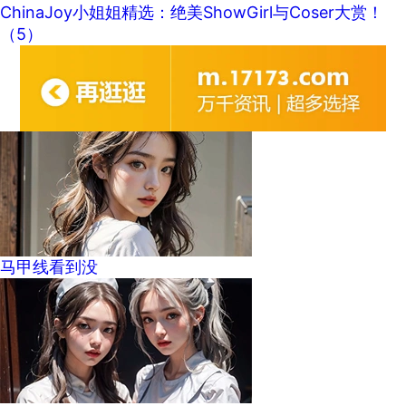
ChinaJoy小姐姐精选：绝美ShowGirl与Coser大赏！
（5）
马甲线看到没