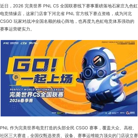
近日，2026 完美世界 PNL CS 全国联赛线下赛事重磅落地石家庄九色虹
电竞情缘店，这家门店拿下河北省 PNL 官方线下赛点资格，成为河北
CSGO 玩家对战冲全国名额的核心阵地，也再度九色虹电竞体系强劲的
赛事运营硬实力。
PNL 作为完美世界电竞打造的头部全民 CSGO 赛事，覆盖大众、高校、
社区三大赛道，全国仅甄选资质、设备、赛事运维能力顶尖的门店设立赛