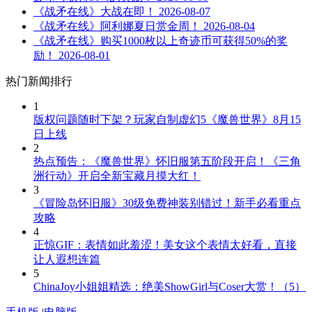
《战矛在线》大战在即！
2026-08-07
《战矛在线》阿利娜夏日赏金周！
2026-08-04
《战矛在线》购买1000枚以上奇迹币可获得50%的奖
励！
2026-08-01
热门新闻排行
1
版权问题随时下架？玩家自制虚幻5《魔兽世界》8月15
日上线
2
热点预告：《魔兽世界》怀旧服第五阶段开启！《三角
洲行动》开启全新宝藏月摸大红！
3
《冒险岛怀旧服》30级免费神装别错过！新手必看重点
攻略
4
正惊GIF：表情如此羞涩！美女这个表情太好看，直接
让人遐想连篇
5
ChinaJoy小姐姐精选：绝美ShowGirl与Coser大赏！（5）