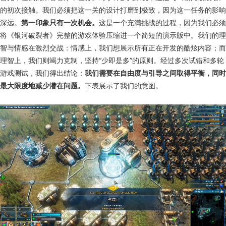
的初次接触。我们必须把这一关的设计打磨到极致，因为这一任务的影响
深远。
第一印象只有一次机会。
这是一个充满挑战的过程，因为我们必须
将《银河破裂者》完整的游戏体验压缩进一个简短的演示版中。我们的理
智与情感在激烈交战：情感上，我们想展示所有正在开发的酷炫内容；而
理智上，我们则竭力克制，坚持“少即是多”的原则。经过多次试错和多轮
游戏测试，我们得出结论：
我们需要在自由度与引导之间取得平衡，同时
最大限度地减少潜在问题。
下表展示了我们的意图。