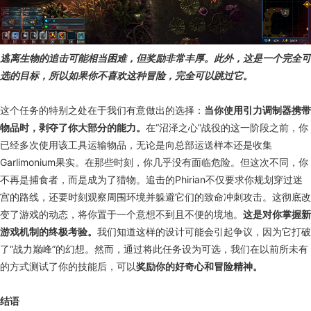
逃离生物的追击可能相当困难，但奖励非常丰厚。此外，这是一个完全可
选的目标，所以如果你不喜欢这种冒险，完全可以跳过它。
这个任务的特别之处在于我们有意做出的选择：
当你使用引力调制器携带
物品时，剥夺了你大部分的能力。
在“沼泽之心”战役的这一阶段之前，你
已经多次使用该工具运输物品，无论是向总部运送样本还是收集
Garlimonium果实。在那些时刻，你几乎没有面临危险。但这次不同，你
不再是捕食者，而是成为了猎物。追击的Phirian不仅要求你规划穿过迷
宫的路线，还要时刻观察周围环境并躲避它们的致命冲刺攻击。这彻底改
变了游戏的动态，将你置于一个意想不到且不便的境地。
这是对你掌握新
游戏机制的终极考验。
我们知道这样的设计可能会引起争议，因为它打破
了“战力巅峰”的幻想。然而，通过将此任务设为可选，我们在以前所未有
的方式测试了你的技能后，可以
奖励你的好奇心和冒险精神。
结语