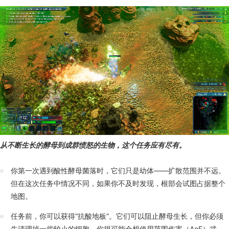
从不断生长的酵母到成群愤怒的生物，这个任务应有尽有。
你第一次遇到酸性酵母菌落时，它们只是幼体——扩散范围并不远。
但在这次任务中情况不同，如果你不及时发现，根部会试图占据整个
地图。
任务前，你可以获得“抗酸地板”。它们可以阻止酵母生长，但你必须
先清理掉一些较小的细胞。你很可能会想使用范围伤害（AoE）武