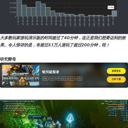
大多数玩家游玩演示版的时间超过了40分钟，这正是我们想要达到的效
果。令人惊讶的是，有超过3.1万人游玩了超过200分钟，哇！
研究酵母
查看更多
银河破裂者
策略
动作
基地建设
科幻
冒险
立即下载