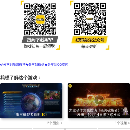
分享到新浪微博
分享到微信
分享到QQ空间
t
w
z
我想了解这个游戏：
太空动作角色扮演《银河破裂者》预告
银河破裂者截图
(10)
发布，10月14日将正式推出
2个图集 »
1个视频 »