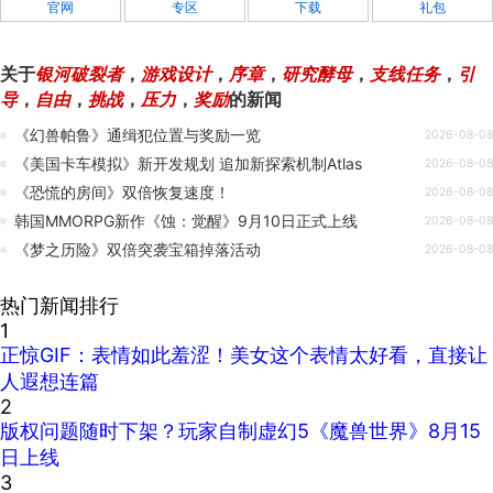
官网
专区
下载
礼包
关于
银河破裂者
，
游戏设计
，
序章
，
研究酵母
，
支线任务
，
引
导
，
自由
，
挑战
，
压力
，
奖励
的新闻
《幻兽帕鲁》通缉犯位置与奖励一览
2026-08-08
《美国卡车模拟》新开发规划 追加新探索机制Atlas
2026-08-08
《恐慌的房间》双倍恢复速度！
2026-08-08
韩国MMORPG新作《蚀：觉醒》9月10日正式上线
2026-08-08
《梦之历险》双倍突袭宝箱掉落活动
2026-08-08
热门新闻排行
1
正惊GIF：表情如此羞涩！美女这个表情太好看，直接让
人遐想连篇
2
版权问题随时下架？玩家自制虚幻5《魔兽世界》8月15
日上线
3