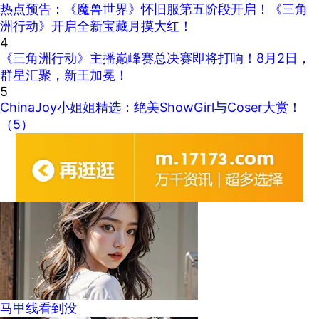
热点预告：《魔兽世界》怀旧服第五阶段开启！《三角
洲行动》开启全新宝藏月摸大红！
4
《三角洲行动》主播巅峰赛总决赛即将打响！8月2日，
群星汇聚，新王加冕！
5
ChinaJoy小姐姐精选：绝美ShowGirl与Coser大赏！
（5）
马甲线看到没