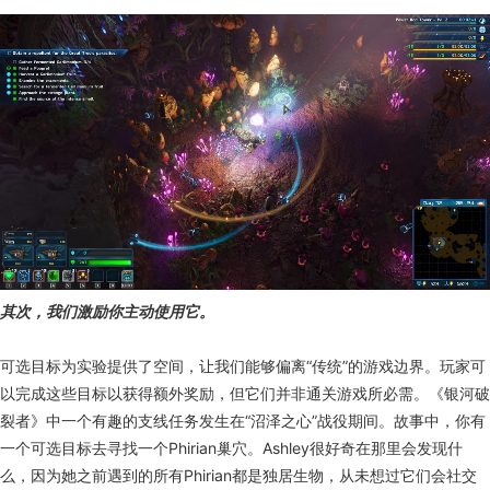
其次，我们激励你主动使用它。
可选目标为实验提供了空间，让我们能够偏离“传统”的游戏边界。玩家可
以完成这些目标以获得额外奖励，但它们并非通关游戏所必需。《银河破
裂者》中一个有趣的支线任务发生在“沼泽之心”战役期间。故事中，你有
一个可选目标去寻找一个Phirian巢穴。Ashley很好奇在那里会发现什
么，因为她之前遇到的所有Phirian都是独居生物，从未想过它们会社交