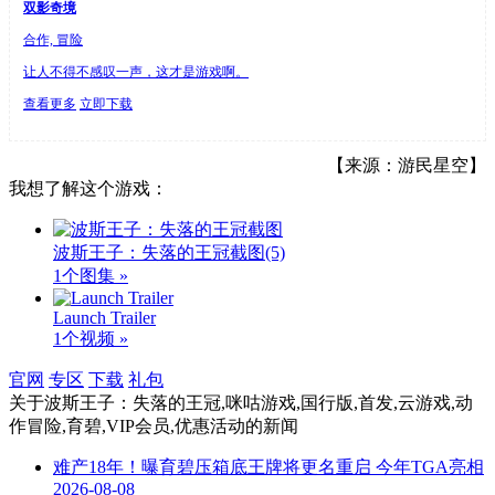
双影奇境
合作, 冒险
让人不得不感叹一声，这才是游戏啊。
查看更多
立即下载
【来源：游民星空】
我想了解这个游戏：
波斯王子：失落的王冠截图
(5)
1个图集 »
Launch Trailer
1个视频 »
官网
专区
下载
礼包
关于
波斯王子：失落的王冠,咪咕游戏,国行版,首发,云游戏,动
作冒险,育碧,VIP会员,优惠活动
的新闻
难产18年！曝育碧压箱底王牌将更名重启 今年TGA亮相
2026-08-08