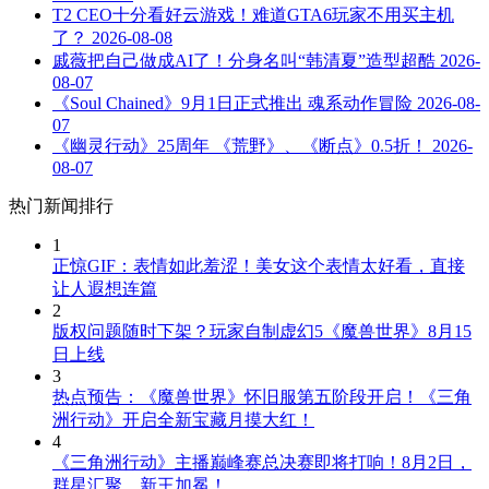
T2 CEO十分看好云游戏！难道GTA6玩家不用买主机
了？
2026-08-08
戚薇把自己做成AI了！分身名叫“韩清夏”造型超酷
2026-
08-07
《Soul Chained》9月1日正式推出 魂系动作冒险
2026-08-
07
《幽灵行动》25周年 《荒野》、《断点》0.5折！
2026-
08-07
热门新闻排行
1
正惊GIF：表情如此羞涩！美女这个表情太好看，直接
让人遐想连篇
2
版权问题随时下架？玩家自制虚幻5《魔兽世界》8月15
日上线
3
热点预告：《魔兽世界》怀旧服第五阶段开启！《三角
洲行动》开启全新宝藏月摸大红！
4
《三角洲行动》主播巅峰赛总决赛即将打响！8月2日，
群星汇聚，新王加冕！