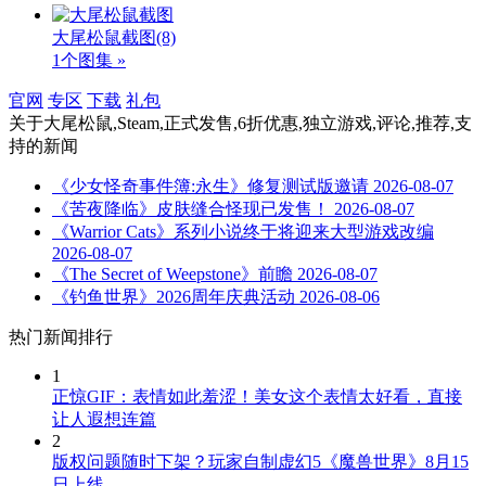
大尾松鼠截图
(8)
1个图集 »
官网
专区
下载
礼包
关于
大尾松鼠,Steam,正式发售,6折优惠,独立游戏,评论,推荐,支
持
的新闻
《少女怪奇事件簿:永生》修复测试版邀请
2026-08-07
《苦夜降临》皮肤缝合怪现已发售！
2026-08-07
《Warrior Cats》系列小说终于将迎来大型游戏改编
2026-08-07
《The Secret of Weepstone》前瞻
2026-08-07
《钓鱼世界》2026周年庆典活动
2026-08-06
热门新闻排行
1
正惊GIF：表情如此羞涩！美女这个表情太好看，直接
让人遐想连篇
2
版权问题随时下架？玩家自制虚幻5《魔兽世界》8月15
日上线