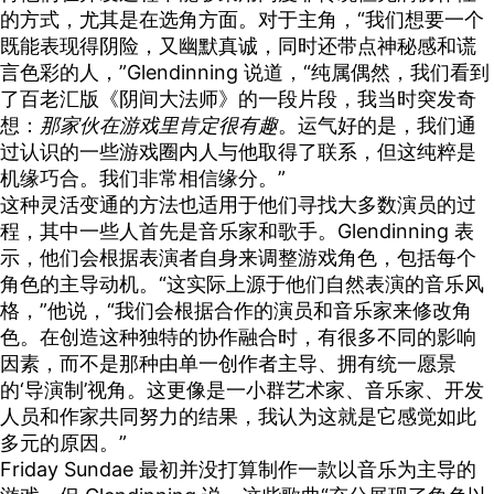
的方式，尤其是在选角方面。对于主角，“我们想要一个
既能表现得阴险，又幽默真诚，同时还带点神秘感和谎
言色彩的人，”Glendinning 说道，“纯属偶然，我们看到
了百老汇版《阴间大法师》的一段片段，我当时突发奇
想：
那家伙在游戏里肯定很有趣
。运气好的是，我们通
过认识的一些游戏圈内人与他取得了联系，但这纯粹是
机缘巧合。我们非常相信缘分。”
这种灵活变通的方法也适用于他们寻找大多数演员的过
程，其中一些人首先是音乐家和歌手。Glendinning 表
示，他们会根据表演者自身来调整游戏角色，包括每个
角色的主导动机。“这实际上源于他们自然表演的音乐风
格，”他说，“我们会根据合作的演员和音乐家来修改角
色。在创造这种独特的协作融合时，有很多不同的影响
因素，而不是那种由单一创作者主导、拥有统一愿景
的‘导演制’视角。这更像是一小群艺术家、音乐家、开发
人员和作家共同努力的结果，我认为这就是它感觉如此
多元的原因。”
Friday Sundae 最初并没打算制作一款以音乐为主导的