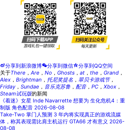
t
分享到新浪微博
w
分享到微信
z
分享到QQ空间
关于
There
，
Are
，
No
，
Ghosts
，
at
，
the
，
Grand
，
Alex
，
Brightman
，
托尼奖提名
，
翠贝卡游戏节
，
Friday
，
Sundae
，
音乐克苏鲁
，
配音
，
PC
，
Xbox
，
Steam试玩版
的新闻
《着迷》女星 Inde Navarrette 想要为 生化危机4：重
制版 角色配音
2026-08-08
Take-Two 掌门人预测 3 年内将实现真正的游戏流媒
体，称其表现需比肩主机运行 GTA66 才有意义
2026-
08-08