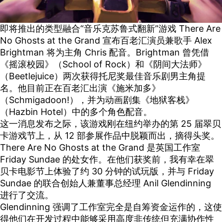
即将推出的类型融合“音乐克苏鲁式翻新”游戏 There Are
No Ghosts at the Grand 宣布百老汇演员兼歌手 Alex
Brightman 将为主角 Chris 配音。Brightman 曾凭借
《摇滚校园》（School of Rock）和《阴间大法师》
（Beetlejuice）两次获得托尼奖最佳音乐剧男主角提
名。他目前正在百老汇出演《施米加多》
（Schmigadoon!），并为动画剧集《地狱客栈》
（Hazbin Hotel）中的多个角色配音。
这一消息发布之际，该游戏刚在纽约举办的第 25 届翠贝
卡游戏节上，从 12 部参展作品中脱颖而出，摘得头奖。
There Are No Ghosts at the Grand 是英国工作室
Friday Sundae 的处女作。在他们获奖前，我有幸在翠
贝卡电影节上体验了约 30 分钟的试玩版，并与 Friday
Sundae 的联合创始人兼董事总经理 Anil Glendinning
进行了交流。
Glendinning 强调了工作室完全是自筹资金运作的，这使
得他们在开发过程中能够采用高度非传统但充满协作性