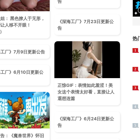
告
姐姐： 黑色撩人于无形，
《深海工厂》7月23日更新公
让人移不开眼！​
告
7）
热
1
工厂》7月9日更新公告
2
工厂》6月10日更新公
正惊GIF：表情如此羞涩！美
3
女这个表情太好看，直接让人
遐想连篇
4
《深海工厂》6月24日更新公
告
5
预告：《魔兽世界》怀旧