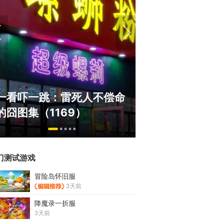
盘点8月扎堆上线的影游：
绅士日报：
玩家想扔核弹，结果只能谈
服依旧活得
恋爱？
太诱人
门测试游戏
冒险岛怀旧服
3天前
降魔录一折服
3天前