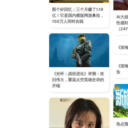
图个好回忆：三个月赚了1.19
亿！它是国内横版网游鼻祖，
AI大
150万人同时在线
性感到
（24
《深海
《深海
告
《光环：战役进化》评测：依
旧伟大，重温太空英雄史诗的
开端
热点