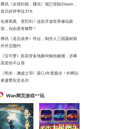
腾讯《全境封锁：曙光》现已登陆Steam，
首日好评率仅31%
化身凤凰、变巨剑！这款开放世界修仙新
游，自由度有够野！
腾讯《龙石战争》停运，制作人三国题材新
作开启预约
《宝可梦》前高管多地厕间偷拍被捕，涉事
高管拒不认罪
《明末：渊虚之羽》获CJ年度最佳！外网玩
家盛赞实至名归
Wan网页游戏**玩