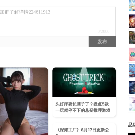
了解详情224611913
0
/2000
发布
头好痒要长脑子了？盘点5款
一玩就停不下的悬疑推理游戏
品
《深海工厂》6月17日更新公