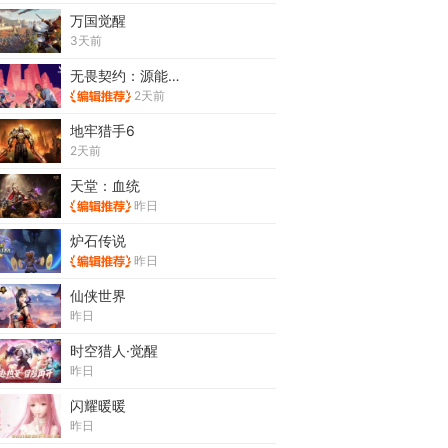
万国觉醒
3天前
无畏契约：源能行动
2天前
地牢猎手6
2天前
天堂：血统
昨日
炉石传说
昨日
仙侠世界
昨日
时空猎人·觉醒
昨日
闪耀暖暖
昨日