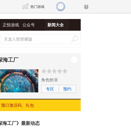
热门游戏
正惊游戏
公众号
新闻大全
DNF
传奇4
剑网3旗舰版
新天龙八部
深海工厂
自由
诛仙世界
新仙侠5
角色扮演
专区
预约
预订激活码、礼包
深海工厂》最新动态