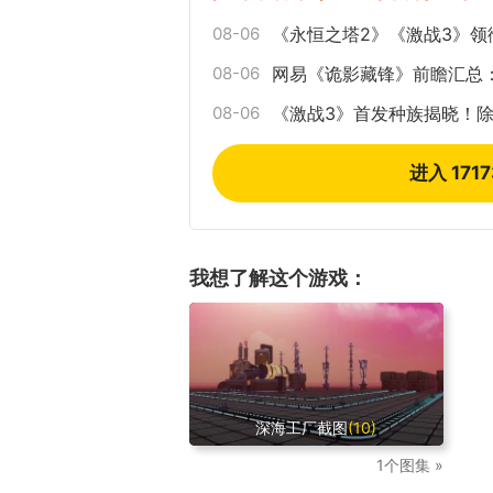
08-06
《永恒之塔2》《激战3》领
08-06
网易《诡影藏锋》前瞻汇总
08-06
《激战3》首发种族揭晓！
进入 171
我想了解这个游戏：
深海工厂截图
(10)
1个图集 »