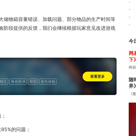
大储物箱容量错误、加载问题、部分物品的生产时间等
验阶段提供的反馈，我们会继续根据玩家意见改进游戏
今
网
下
网易
查看更多
随
独立
角色扮演
模拟
抢先体验
界
《魔
题；
85%的问题；