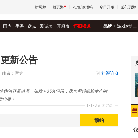
新网游
新页游
礼包/激活码
今日开服
热门页游
国内
手游
盘点
测试表
开服表
怀旧频道
品牌
游戏X博士
魔兽
天堂
日更新公告
作者：官方
神评论
0
王权与
储物箱容量错误、加载卡85%问题，优化塑料橡胶生产时
新内容！
17173 新闻导语
预约
《