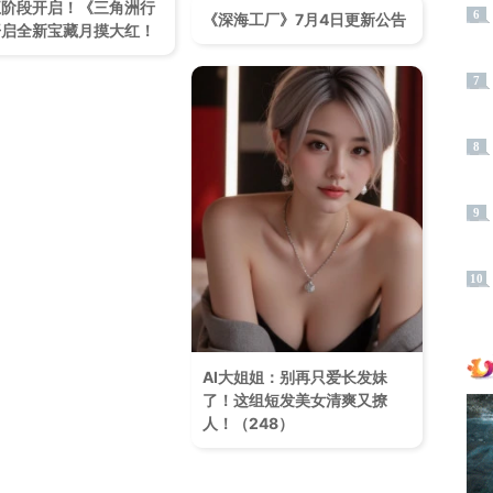
五阶段开启！《三角洲行
6
《深海工厂》7月4日更新公告
开启全新宝藏月摸大红！
7
8
9
10
AI大姐姐：别再只爱长发妹
了！这组短发美女清爽又撩
人！（248）