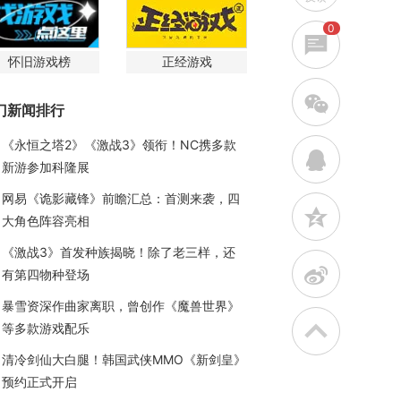
0
怀旧游戏榜
正经游戏
w
门新闻排行
《永恒之塔2》《激战3》领衔！NC携多款
q
新游参加科隆展
网易《诡影藏锋》前瞻汇总：首测来袭，四
z
大角色阵容亮相
《激战3》首发种族揭晓！除了老三样，还
t
有第四物种登场
暴雪资深作曲家离职，曾创作《魔兽世界》
等多款游戏配乐
清冷剑仙大白腿！韩国武侠MMO《新剑皇》
预约正式开启