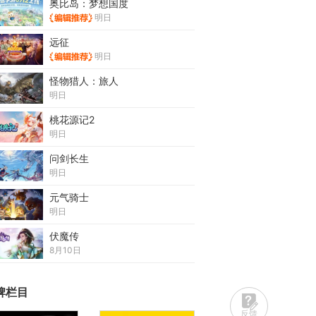
奥比岛：梦想国度
明日
远征
明日
怪物猎人：旅人
明日
桃花源记2
明日
问剑长生
明日
元气骑士
明日
伏魔传
8月10日
牌栏目
反馈