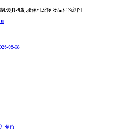
机制,锁具机制,摄像机反转,物品栏
的新闻
08
026-08-08
主》领衔