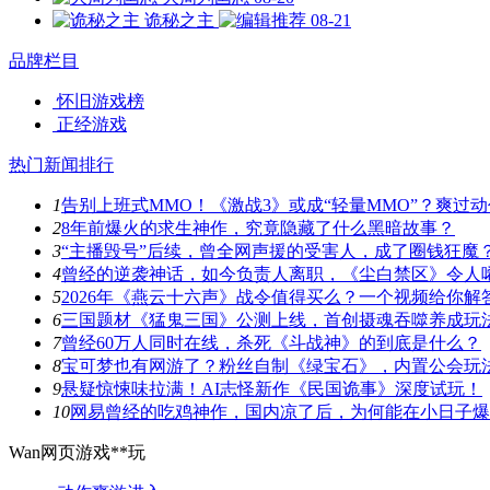
诡秘之主
08-21
品牌栏目
怀旧游戏榜
正经游戏
热门新闻排行
1
告别上班式MMO！《激战3》或成“轻量MMO”？爽过
2
8年前爆火的求生神作，究竟隐藏了什么黑暗故事？
3
“主播毁号”后续，曾全网声援的受害人，成了圈钱狂魔
4
曾经的逆袭神话，如今负责人离职，《尘白禁区》令人
5
2026年《燕云十六声》战令值得买么？一个视频给你解
6
三国题材《猛鬼三国》公测上线，首创摄魂吞噬养成玩
7
曾经60万人同时在线，杀死《斗战神》的到底是什么？
8
宝可梦也有网游了？粉丝自制《绿宝石》，内置公会玩
9
悬疑惊悚味拉满！AI志怪新作《民国诡事》深度试玩！
10
网易曾经的吃鸡神作，国内凉了后，为何能在小日子爆
Wan网页游戏**玩