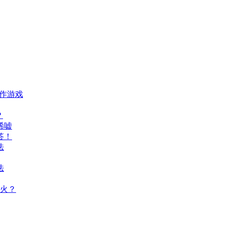
动作游戏
？
唏嘘
答！
法
法
火？