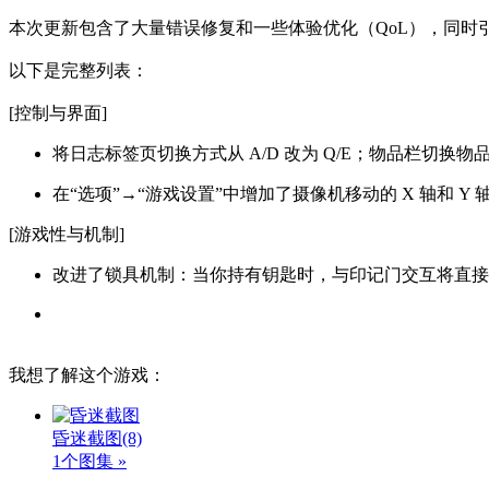
本次更新包含了大量错误修复和一些体验优化（QoL），同时
以下是完整列表：
[控制与界面]
将日志标签页切换方式从 A/D 改为 Q/E；物品栏切换
在“选项”→“游戏设置”中增加了摄像机移动的 X 轴和 Y
[游戏性与机制]
改进了锁具机制：当你持有钥匙时，与印记门交互将直接
我想了解这个游戏：
昏迷截图
(8)
1个图集 »