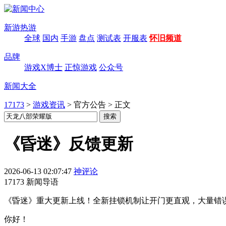
新游热游
全球
国内
手游
盘点
测试表
开服表
怀旧频道
品牌
游戏X博士
正惊游戏
公众号
新闻大全
17173
>
游戏资讯
>
官方公告
>
正文
《昏迷》反馈更新
2026-06-13 02:07:47
神评论
17173 新闻导语
《昏迷》重大更新上线！全新挂锁机制让开门更直观，大量错
你好！