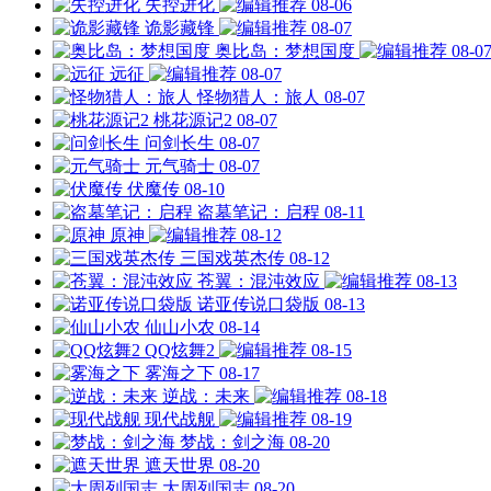
失控进化
08-06
诡影藏锋
08-07
奥比岛：梦想国度
08-0
远征
08-07
怪物猎人：旅人
08-07
桃花源记2
08-07
问剑长生
08-07
元气骑士
08-07
伏魔传
08-10
盗墓笔记：启程
08-11
原神
08-12
三国戏英杰传
08-12
苍翼：混沌效应
08-13
诺亚传说口袋版
08-13
仙山小农
08-14
QQ炫舞2
08-15
雾海之下
08-17
逆战：未来
08-18
现代战舰
08-19
梦战：剑之海
08-20
遮天世界
08-20
大周列国志
08-20