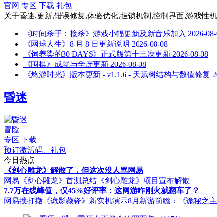
官网
专区
下载
礼包
关于
昏迷,更新,错误修复,体验优化,挂锁机制,控制界面,游戏性
《时间杀手：接杀》游戏小幅更新及新音乐加入
2026-08-
《网球人生》8 月 8 日更新说明
2026-08-08
《饲养染的30 DAYS》正式版第十三次更新
2026-08-08
《围棋》成就与全屏更新
2026-08-08
《悠游时光》版本更新 - v1.1.6 - 天赋树结构与数值修复
2
昏迷
冒险
专区
下载
预订激活码、礼包
今日热点
《剑心雕龙》解散了，但这次没人骂网易
网易《剑心雕龙》首测总结
《剑心雕龙》项目宣布解散
7.7万在线峰值，仅45%好评率：这网游咋刚火就翻车了？
网易搜打撤《诡影藏锋》新实机演示
8月新游前瞻：《诡秘之