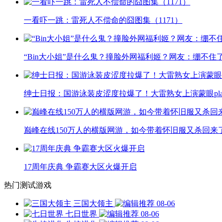
一看吓一跳：雷死人不偿命的囧图集（1171）
“Bin大小姐”是什么鬼？撞脸外网福利姬？网友：绷不住
绅士日报：国游泳装皮涩度拉爆了！大雷熟女上演蒙眼pla
巅峰在线150万人的横版网游，如今带着怀旧服又杀回来
17周年庆典 争霸赛大区火爆开启
热门测试游戏
三国大领主
08-06
七日世界
08-06