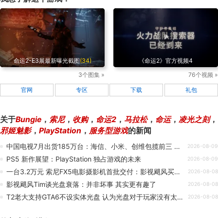
命运2-E3展最新曝光截图
(34)
《命运2》官方视频4
3个图集 »
76个视频 »
官网
专区
下载
礼包
关于
Bungie
，
索尼
，
收购
，
命运2
，
马拉松
，
命运
，
凌光之刻
，
邪姬魅影
，
PlayStation
，
服务型游戏
的新闻
中国电视7月出货185万台：海信、小米、创维包揽前三 索尼等外资垫底
2026-08-09
PS5 新作展望：PlayStation 独占游戏的未来
2026-08-09
一台3.2万元 索尼FX5电影摄影机首批交付：影视飓风买了8台
2026-08-08
影视飓风Tim谈光盘衰落：并非坏事 其实更有趣了
2026-08-08
T2老大支持GTA6不设实体光盘 认为光盘对于玩家没有太大意义
2026-08-08