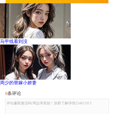
马甲线看到没
周少的替嫁小娇妻
0
条评论
评论赢取激活码/周边等奖励！加群了解详情224611913