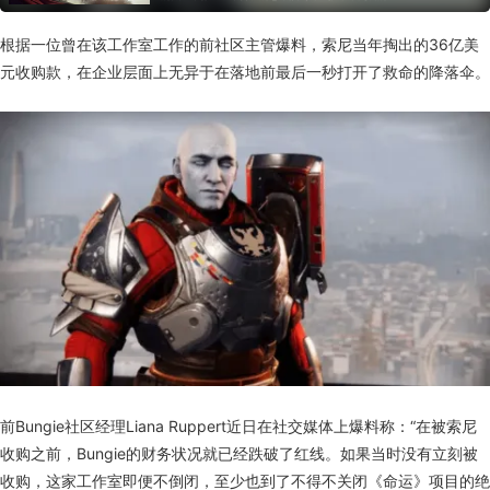
向，否则有可能会失望。如果抱有“Bungie这样出人意
表的操作我早就习惯了”的心态，也许玩《光陨之秋》
的时候就能更多享受到更多的快乐....
根据一位曾在该工作室工作的前社区主管爆料，索尼当年掏出的36亿美
元收购款，在企业层面上无异于在落地前最后一秒打开了救命的降落伞。
前Bungie社区经理Liana Ruppert近日在社交媒体上爆料称：“在被索尼
收购之前，Bungie的财务状况就已经跌破了红线。如果当时没有立刻被
收购，这家工作室即便不倒闭，至少也到了不得不关闭《命运》项目的绝