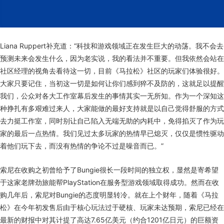
Liana Ruppert补充道：“科技和游戏领域正在发生巨大的动荡。我不会去
预测未来会发生什么，因为老实说，我的看法并不重要。但我依然会站在
社区经理的视角去看待这一切，目前《马拉松》社区的玩家们体验很好。
大家只要记住，当初这一切是如何让你们感到猝不及防的，这就足以提醒
我们，公众对各大工作室幕后发生的事情其实一无所知。作为一个深知这
种挣扎有多艰难过来人，大家能做的最好支持就是以自己觉得舒服的方式
去力挺工作室，同时别让自己陷入无端无助的内耗中，免得掐灭了作为玩
家的最后一点热情。我们见过太多玩家的热情早已熄灭，仅仅是惯性驱动
着他们玩下去，而没有热情的争论不过是噪音而已。”
索尼在收购之初曾给予了Bungie很长一段时间的独立权，显然是寄希望
于这家老牌劲旅能帮PlayStation在服务型游戏领域取得成功。然而在收
购几年后，索尼对Bungie的态度明显转冷。就在上个财年，随着《马拉
松》在今年初发售后由于核心玩法过于硬核、玩家未达预期，索尼已经在
最新的财报中对其计提了高达7.65亿美元（约合1201亿日元）的巨额资