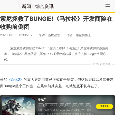
新闻
综合资讯
索尼拯救了BUNGIE!《马拉松》开发商险在
收购前倒闭
2026-06-13 02:05:32
来源：游民星空
作者：猛鲨男鱼王
索尼紧急收购拯救BUNGIE！前员工爆料《马拉松》开发商收购前濒临倒
闭，《命运2》差点停运。揭秘36亿美元收购内幕，点击了解Bungie生死危
机。
17173 新闻导语
虽然
《命运2》
的重大更新目前已正式宣告结束，但这款游戏以及其开发
商Bungie整个工作室，在几年前其实差一点就彻底不复存在了。
命运2
科幻
第一人称射击
写实
即时
动作
FPS
射击
查看更多
海外
体验《命运2》成为“carpe diem”（享受当下）哲学
的实践，你不能用传统的思维预判游戏接下来更新的走