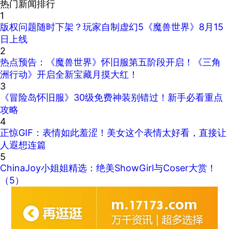
热门新闻排行
1
版权问题随时下架？玩家自制虚幻5《魔兽世界》8月15
日上线
2
热点预告：《魔兽世界》怀旧服第五阶段开启！《三角
洲行动》开启全新宝藏月摸大红！
3
《冒险岛怀旧服》30级免费神装别错过！新手必看重点
攻略
4
正惊GIF：表情如此羞涩！美女这个表情太好看，直接让
人遐想连篇
5
ChinaJoy小姐姐精选：绝美ShowGirl与Coser大赏！
（5）