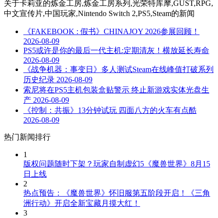
关于
卡莉亚的炼金工房,炼金工房系列,光荣特库摩,GUST,RPG,
中文宣传片,中国玩家,Nintendo Switch 2,PS5,Steam
的新闻
《FAKEBOOK : 假书》CHINAJOY 2026参展回顾！
2026-08-09
PS5或许是你的最后一代主机:定期清灰！横放延长寿命
2026-08-09
《战争机器：事变日》多人测试Steam在线峰值打破系列
历史纪录
2026-08-09
索尼将在PS5主机包装盒贴警示 终止新游戏实体光盘生
产
2026-08-09
《控制：共振》13分钟试玩 四面八方的火车有点酷
2026-08-09
热门新闻排行
1
版权问题随时下架？玩家自制虚幻5《魔兽世界》8月15
日上线
2
热点预告：《魔兽世界》怀旧服第五阶段开启！《三角
洲行动》开启全新宝藏月摸大红！
3