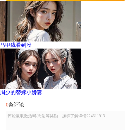
马甲线看到没
周少的替嫁小娇妻
0
条评论
评论赢取激活码/周边等奖励！加群了解详情224611913