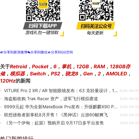
分享到新浪微博
分享到微信
分享到QQ空间
t
w
z
关于
Retroid
，
Pocket
，
6
，
掌机
，
12GB
，
RAM
，
128GB存
储
，
模拟器
，
Switch
，
PS2
，
骁龙8
，
Gen
，
2
，
AMOLED
，
120Hz
的新闻
VITURE Pro 2 XR / AR 智能眼镜发布：63 克轻量设计，1999 元
2026-08-06
海盗船收购 Trak Racer 资产，进军飞行模拟赛道
2026-08-06
9999元起 华为全新MateBook Pro发布：升级麒麟X90 Plus、40W性能释放
2026-08-05
联想拯救者新掌机8月开售！《黑神话》云游60帧爽飞
2026-08-05
《另一个伊甸：起源》预购开启 9月17日多平台发售
2026-08-05
热门新闻排行