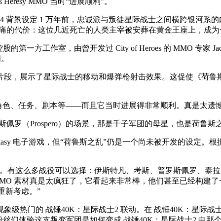
Heresy MMO 当时“进展顺利”。
：战争黎明4 背景设定 1 万年前，忠诚派与叛徒星际战士之间横跨
惨痛的代价：这位几近死亡的人类主宰被安葬在黄金王座上，成
易控股的第一方工作室，由曾开发过 City of Heroes 的 MMO 
闭。
展示了星际战士的移动和爆弹枪射击效果。这促使《荷鲁斯之乱》系列
“包括角色、任务、剧本等——而且它当时进展得非常顺利。真是太遗
普罗斯佩罗（Prospero）的场景，那是千子军团的母星，也是荷
er fantasy 电子游戏，但“荷鲁斯之乱”仍是一个尚未被开发
。有这么多战役可以选择：伊斯特凡、考斯、普罗斯佩罗、泰拉围攻
resy MMO 素材真是太疯狂了，它看起来非常棒，他们甚至已经构建了一
重新考虑。”
级热门的 战锤40K：星际战士2 联动。在 战锤40K：星际
丝们体验这支叛变军团是如何变成 战锤40K：星际战士2 中那