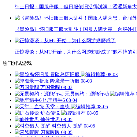
绅士日报：国服停服，但日服依旧活得滋润！涩涩新角太
《冒险岛》怀旧服三服大乱斗！国服人满为患，台服外挂
正惊漫谈：从MU开始，为什么网游翅膀成了"躲不掉的刚
热门测试游戏
冒险岛怀旧服
08-03
降魔录一折服
08-03
万国觉醒
08-03
无畏契约：源能行动
地牢猎手6
08-04
天堂：血统
08-05
炉石传说
08-05
仙侠世界
08-05
时空猎人·觉醒
08-05
闪耀暖暖
08-05