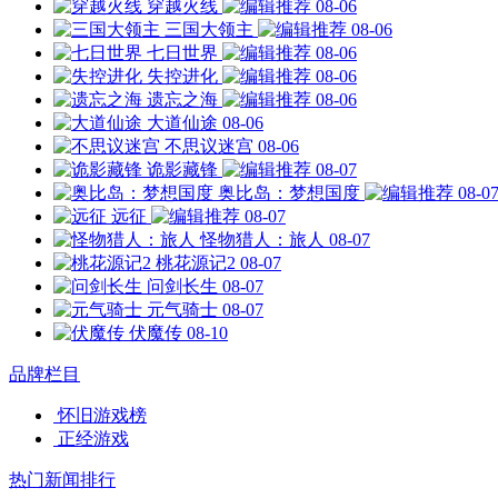
穿越火线
08-06
三国大领主
08-06
七日世界
08-06
失控进化
08-06
遗忘之海
08-06
大道仙途
08-06
不思议迷宫
08-06
诡影藏锋
08-07
奥比岛：梦想国度
08-0
远征
08-07
怪物猎人：旅人
08-07
桃花源记2
08-07
问剑长生
08-07
元气骑士
08-07
伏魔传
08-10
品牌栏目
怀旧游戏榜
正经游戏
热门新闻排行