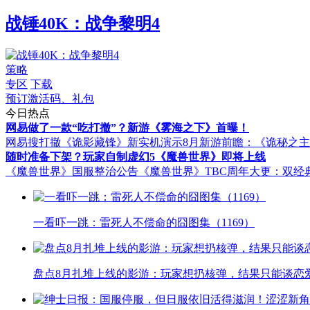
战锤40K：战争黎明4
策略
专区
下载
预订激活码、礼包
今日热点
网易做了一款“吃打撤”？新游《雾海之下》首曝！
网易搜打撤《诡影藏锋》新实机演示
8月新游前瞻：《诡秘之
随时准备下架？玩家自制虚幻5《魔兽世界》即将上线
《魔兽世界》国服整治公告
《魔兽世界》TBC周年大更：双经
一看吓一跳：雷死人不偿命的囧图集（1169）
盘点8月扎堆上线的影游：玩家想扔核弹，结果只能谈恋