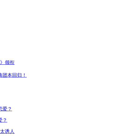
主》领衔
典团本回归！
爱？