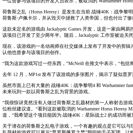
一位曾参与该项目的开发人员表示，被取消的 Warhammer Horus 
荷鲁斯之乱（Horus Heresy）是发生在当前 战锤40K
荷鲁斯·卢佩卡尔，并从毁灭中拯救了人类帝国，但也付出了
这款未定名的游戏由 Jackalyptic Games 开发，这是一家由网
该项目已开发了至少两年半。随后，Jackalyptic 工作室被迫关
现在，该游戏的一名动画师在社交媒体上发布了开发中的剪辑片段，
认他也曾参与该项目的创作。
“我为这款游戏写过一些东西，”McNeill 在推文中表示，
去年 12 月，MP1st 发布了该游戏的多张图片，揭示了疑似
虽然市面上已有大量的 战锤40K：战争黎明4 和 Warhamm
未来玩到一款以荷鲁斯之乱为背景的游戏。
“我很惊讶竟然没有人做过荷鲁斯之乱题材的第一人称射击游戏
位粉丝建议道。“看到这款被取消的 Warhammer Horus He
道，“我希望这个项目能因为 战锤40K：星际战士2 的成功而被
关于潜在的荷鲁斯之乱电子游戏，一个有趣的观点是它可以与现象
乱题材的游戏可以展示“普罗斯佩罗之焚”期间的千子军团，让粉