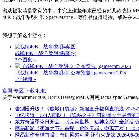
游戏被取消是常有的事，事实上这些年来已经有好几款战锤 MMO 夭
40K：战争黎明4 和 Space Marine 3 等作品值得期
我想了解这个游戏：
战锤40K：战争黎明4截图
(9)
2个图集 »
《战锤40K：战争黎明4》公布预告 | gamescom 2025
1个视频 »
官网
专区
下载
礼包
关于
Warhammer 40K,Horus Heresy,MMO,网易,Jackal
告别慢升级！《魔域口袋版》新服直升福利直接送
2026-
10亿投资、624人团队！《诡秘之主》可能是今年最贵的
东方奇遇季今日开启，《完美世界：诸神之战》全新活动
网易新游《雾海之下》首曝：贪吃无罪，撤离万岁！
202
网易新作全球首曝！奇幻风超可爱 还有火龙妹
2026-08-0