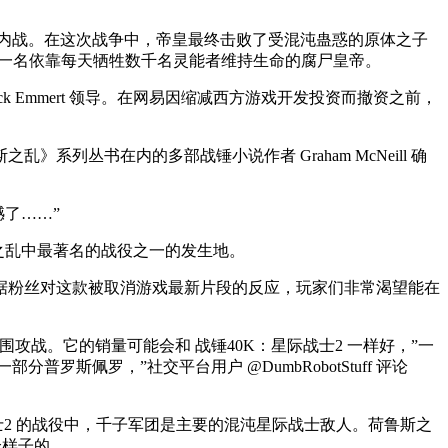
银河系的内战。在这次战争中，帝皇最终击败了受混沌蛊惑的原体之子
为一名依靠每天牺牲数千名灵能者维持生命的腐尸皇帝。
专家 Jack Emmert 领导。在网易因缩减西方游戏开发投资而撤资之前，
丛书在内的多部战锤小说作者 Graham McNeill 确
憾了……”
鲁斯之乱中最著名的战役之一的发生地。
的设定。根据粉丝对这款被取消游戏最新片段的反应，玩家们非常渴望能在
战。它的销量可能会和 战锤40K：星际战士2 一样好，”一
部分普罗斯佩罗，”社交平台用户 @DumbRobotStuff 评论
战士2 的战役中，千子军团是主要的混沌星际战士敌人。荷鲁斯之
个样子的。