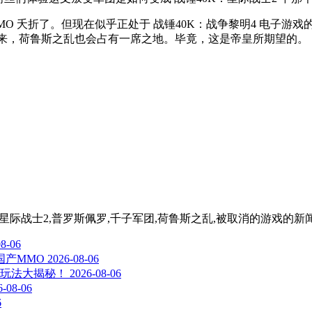
折了。但现在似乎正处于 战锤40K：战争黎明4 电子游戏的黄金时代
待。或许在未来，荷鲁斯之乱也会占有一席之地。毕竟，这是帝皇所期望的。
yptic Games,星际战士2,普罗斯佩罗,千子军团,荷鲁斯之乱,被取消的游戏
的新
08-06
国产MMO
2026-08-06
玩法大揭秘！
2026-08-06
6-08-06
6