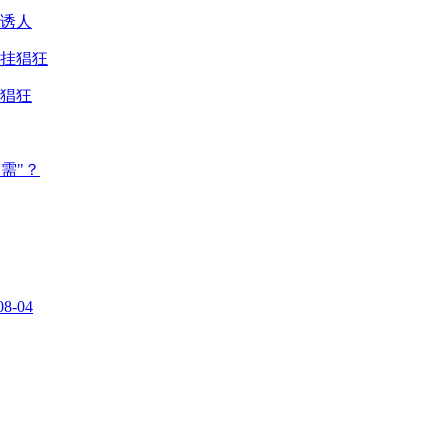
诱人
猖狂
需"？
08-04