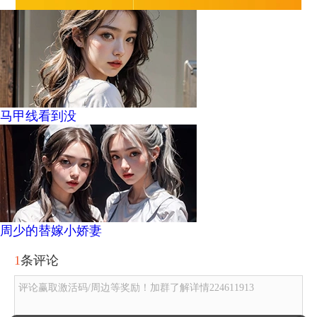
马甲线看到没
周少的替嫁小娇妻
1
条评论
评论赢取激活码/周边等奖励！加群了解详情224611913