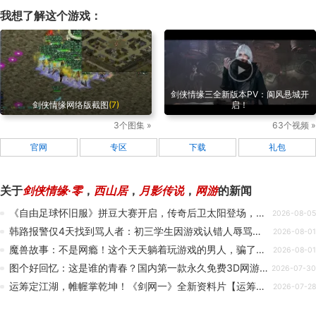
我想了解这个游戏：
剑侠情缘三全新版本PV：阆风悬城开
剑侠情缘网络版截图
(7)
启！
3个图集 »
63个视频 »
官网
专区
下载
礼包
关于
剑侠情缘·零
，
西山居
，
月影传说
，
网游
的新闻
《自由足球怀旧服》拼豆大赛开启，传奇后卫太阳登场，参与夏季特训得迷彩套装！
2026-08-05
韩路报警仅4天找到骂人者：初三学生因游戏认错人辱骂泄愤
2026-08-01
魔兽故事：不是网瘾！这个天天躺着玩游戏的男人，骗了所有人的眼泪
2026-08-01
图个好回忆：这是谁的青春？国内第一款永久免费3D网游，结果官方卖挂还盗号？
2026-07-30
运筹定江湖，帷幄掌乾坤！《剑网一》全新资料片【运筹帷幄】今日上线！
2026-07-28