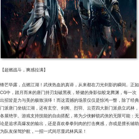
【超燃战斗，爽感拉满】
锋芒毕露，点燃江湖！武侠热血的真谛，从来都在刀光剑影的瞬间。正如
CG中，踏月而来的唐门持刃划破黑夜，矫健的身影似蛟龙腾渊，每一次
出招皆是力与美的极致演绎！而这震撼的场景仅仅是惊鸿一瞥，除了经典
门派唐门坐镇江湖，还有玄空、剑阁、烈羽、云霓四大新门派鼎立武林，
各展绝学。游戏支持技能的自由搭配，将为少侠解锁武侠的无限可能：无
论是追求高爆发的输出，还是喜欢拳拳到肉的打击爽感，亦或是擅长辅助
为队友保驾护航，一招一式间尽显武林风采！