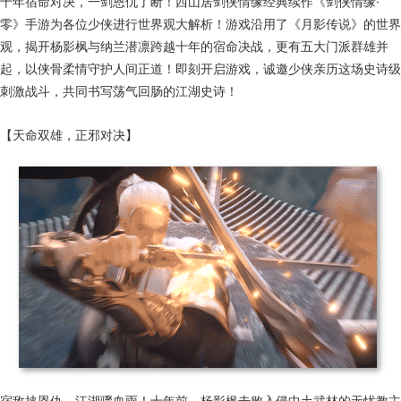
十年宿命对决，一剑恩仇了断！西山居剑侠情缘经典续作《剑侠情缘·
零》手游为各位少侠进行世界观大解析！游戏沿用了《月影传说》的世界
观，揭开杨影枫与纳兰潜凛跨越十年的宿命决战，更有五大门派群雄并
起，以侠骨柔情守护人间正道！即刻开启游戏，诚邀少侠亲历这场史诗级
刺激战斗，共同书写荡气回肠的江湖史诗！
【天命双雄，正邪对决】
宿敌挟恩仇，江湖骤血雨！十年前，杨影枫击败入侵中土武林的无忧教主