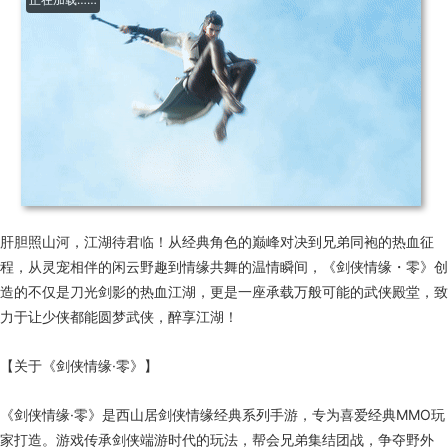
肝胆照山河，江湖待君临！从经典角色的巅峰对决到兄弟同袍的热血征
程，从灵宠相伴的闲云野趣到情缘共舞的温情瞬间，《剑侠情缘・零》创
造的不仅是刀光剑影的热血江湖，更是一座承载万般可能的武侠殿堂，致
力于让少侠都能圆梦武侠，醉享江湖！
【关于《剑侠情缘·零》】
《剑侠情缘·零》是西山居剑侠情缘经典系列手游，专为喜爱经典MMO玩
家打造。游戏传承剑侠端游时代的玩法，帮会兄弟集结团战，争夺野外