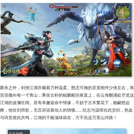
厮杀之外，剑侠江湖亦藏着万种温柔。憨态可掬的灵宠相伴少侠左右，将
笑语撒向每一寸青山；乘坐古朴的鲲鹏船扶摇直上，在云海翻涌处尽览这
江湖的波澜壮阔。若有幸邂逅命中情缘，不妨于古木繁花下，她翩然起
舞，他仗剑而歌，无言诉说着动人的情愫......壮志与温情在此交织，热血
与诗意彼此共鸣，江湖的千般滋味俱在，方不负这万里山河路！