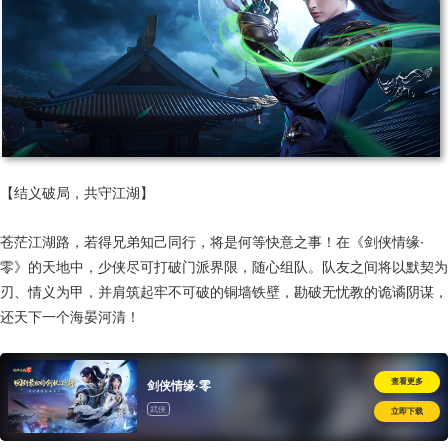
【结义破局，共守江湖】
苍茫江湖路，若得兄弟知己同行，将是何等快意之事！在《剑侠情缘·
零》的天地中，少侠尽可打破门派界限，随心组队。队友之间将以默契为
刃、情义为甲，并肩筑起牢不可破的铜墙铁壁，勘破无忧教的诡谲阴谋，
还天下一个海晏河清！
查看更多
剑侠情缘·零
武侠
立即下载