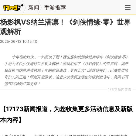
新闻
手游推荐
杨影枫VS纳兰潜凛！《剑侠情缘·零》世界
观解析
2025-06-13 10:15:40
十年宿命对决，一剑恩仇了断！西山居剑侠情缘经典续作《剑侠情缘·零》
手游为各位少侠进行世界观大解析！游戏沿用了《月影传说》的世界观，揭开
杨影枫与纳兰潜凛跨越十年的宿命决战，更有五大门派群雄并起，以侠骨柔情
守护人间正道！即刻开启游戏，诚邀少侠亲历这场史诗级刺激战斗，共同书写
荡气回肠的江湖史诗！
17173 新闻导语
【17173新闻报道，为您收集更多活动信息及新版
本内容】