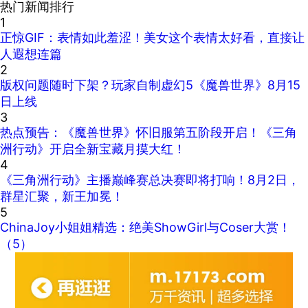
热门新闻排行
1
正惊GIF：表情如此羞涩！美女这个表情太好看，直接让
人遐想连篇
2
版权问题随时下架？玩家自制虚幻5《魔兽世界》8月15
日上线
3
热点预告：《魔兽世界》怀旧服第五阶段开启！《三角
洲行动》开启全新宝藏月摸大红！
4
《三角洲行动》主播巅峰赛总决赛即将打响！8月2日，
群星汇聚，新王加冕！
5
ChinaJoy小姐姐精选：绝美ShowGirl与Coser大赏！
（5）