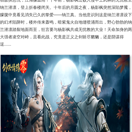
纳兰潜凛，登上折春楼闭关。十年后的月圆之夜，杨影枫突然深陷梦魇，
朦胧中竟看见消失已久的挚爱——纳兰真。当他意识到这是纳兰潜凛设下
的幻术陷阱时，楼外传来轰鸣，暗紫鬼火自地缝喷涌而出，野心勃勃的纳
兰潜凛踏裂地面而至，狂言要与杨影枫共成无忧教的大业！天命加身的两
大强者凌空对峙，且看此战，究竟是正义之剑斩尽魍魉，还是阴谋得
逞......