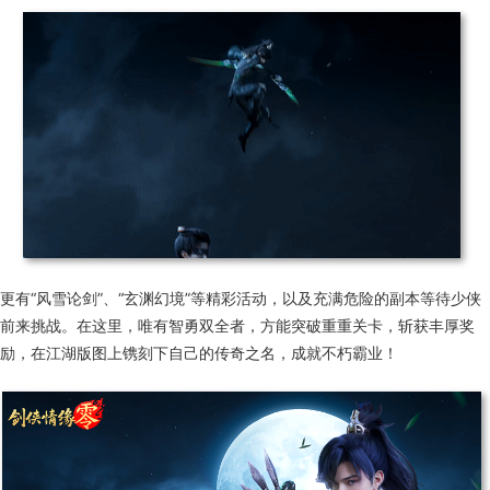
更有“风雪论剑”、“玄渊幻境”等精彩活动，以及充满危险的副本等待少侠
前来挑战。在这里，唯有智勇双全者，方能突破重重关卡，斩获丰厚奖
励，在江湖版图上镌刻下自己的传奇之名，成就不朽霸业！