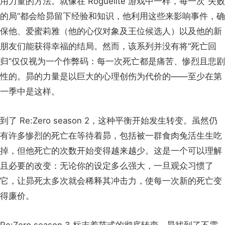
用力量的方法。就像在 Roguelite 游戏中一样，每一次“失败
的局”都会给昴留下经验和知识，他利用这些来影响事件，确
保他、爱蜜莉雅（他的心仪对象及王位候选人）以及他的新
朋友们能获得幸福的结局。然而，该系列并没有将“死亡回
归”仅仅视为一个作弊码：每一次死亡都是痛苦、惨烈且悲剧
性的。昴的力量是以巨大的心理创伤为代价的——至少在第
一季中是这样。
到了 Re:Zero season 2，这种平衡开始发生转变。虽然仍
有许多惨烈的死亡在等待着昴，包括被一群食肉兔活生生吃
掉，但他死亡的次数开始变得越来越少。这是一个可以理解
且必要的改变：无论你的设定多么强大，一旦观众习惯了
它，让昴死太多次就会稀释其冲击力，使每一次新的死亡变
得廉价。