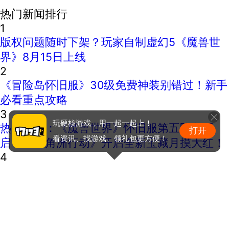
画,White Fox,记忆碎片,重启,动漫
的新闻
二次元狂喜！索泰CD30联名RTX 5060亮相：成都漫展派送
2026-08-07
索泰 Comiday30 联名款 GeForce RTX 5060 系列显卡亮相，独家定制外观
2026-08-07
腾讯视频：《诛仙》动画最终季定档 8 月 21 日
2026-08-07
《100% 鲜橙汁》版本更新 - 3.29.2 - 修复钓鱼与动画表现问题
2026-08-06
限定手办直接送！上海五角场全新动漫献血屋8月7日开启抽奖活动
2026-08-05
玩硬核游戏，用一起一起上！
热门新闻排行
打开
看资讯、找游戏、领礼包更方便！
1
版权问题随时下架？玩家自制虚幻5《魔兽世
界》8月15日上线
2
《冒险岛怀旧服》30级免费神装别错过！新手
必看重点攻略
3