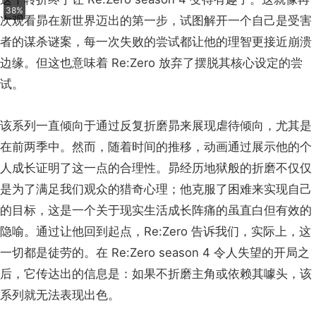
伤性死亡和回归。昴回到了原点：他不仅要重新学习如何信
任身边的人，还要在不发疯的情况下接受自己可怕的力量。
在第 9 集结尾，昴发现自己在手臂上刻下了一条信息，就像
《记忆碎片》中患有顺行性遗忘症的莱昂纳德·谢尔比在身上
纹下重要信息一样。
正在
加载
这个转折终于让 Re:Zero season 4 变得有趣了。这就像再
93%
次观看昴在新世界迈出的第一步，试图解开一个自己是受害
者的谋杀谜案，每一次失败的尝试都让他的理智更接近崩溃
边缘。但这也意味着 Re:Zero 放弃了摆脱其核心设定的尝
试。
该系列一直倾向于通过反复折磨昴来展现虐待倾向，尤其是
在前两季中。然而，随着时间的推移，动画通过展示他的个