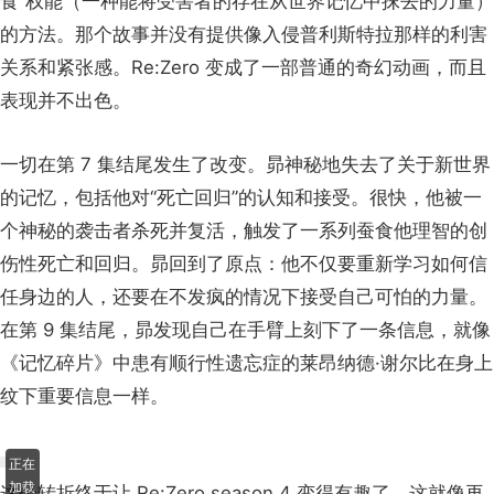
当 Re:Zero season 4 在 2026 年开始播出时，我很好奇剧
集的走向。随着“死亡回归”带来的冲击力逐渐减弱，Re:Zero
必须依靠其情节和角色来吸引观众，就像它在 Re:Zero
season 3 中成功做到的那样。然而，事实并非如此。观看
本季的前七集感觉像是在完成一项苦差事：节奏极其缓慢。
其中一个情节是昴和朋友们探索一座神秘的塔，寻找治愈“暴
食”权能（一种能将受害者的存在从世界记忆中抹去的力量）
的方法。那个故事并没有提供像入侵普利斯特拉那样的利害
关系和紧张感。Re:Zero 变成了一部普通的奇幻动画，而且
表现并不出色。
一切在第 7 集结尾发生了改变。昴神秘地失去了关于新世界
的记忆，包括他对“死亡回归”的认知和接受。很快，他被一
个神秘的袭击者杀死并复活，触发了一系列蚕食他理智的创