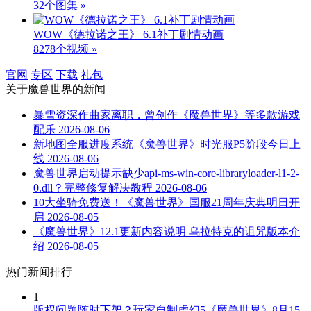
32个图集 »
WOW《德拉诺之王》 6.1补丁剧情动画
8278个视频 »
官网
专区
下载
礼包
关于
魔兽世界
的新闻
暴雪资深作曲家离职，曾创作《魔兽世界》等多款游戏
配乐
2026-08-06
新地图全服进度系统《魔兽世界》时光服P5阶段今日上
线
2026-08-06
魔兽世界启动提示缺少api-ms-win-core-libraryloader-l1-2-
0.dll？完整修复解决教程
2026-08-06
10大坐骑免费送！《魔兽世界》国服21周年庆典明日开
启
2026-08-05
《魔兽世界》12.1更新内容说明 乌拉特克的诅咒版本介
绍
2026-08-05
热门新闻排行
1
版权问题随时下架？玩家自制虚幻5《魔兽世界》8月15