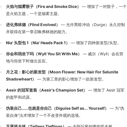
火焰与烟雾骰子（Fire and Smoke Dice）
— 增加了一对骰子，一个
是火焰主题，一个是烟雾主题。
进化弗林德（Flind Evolved）
— 允许黑暗冲动（Durge）永久控制
并获得在第一章召唤弗林德的能力。
Nia' 头型包 1（Nia' Heads Pack 1）
— 增加了四种新发型/头型。
你会和我坐下吗（Wyll You Sit With Me）
— 威尔（Wyll）会在营
地与你坐下时做出反应。
月之花：影心的新发型（Moon Flower: New Hair For Selunite
Shadowheart）
— 为第三章的影心增加了一款新发型。
Aesir 的冠军套装（Aesir's Champion Set）
— 增加了 Aesir 冠军
的盔甲和武器。
伪装自己……也就是你自己（Diguise Self as... Yourself）
— 为“伪
装自身”法术增加了一个不改变外观的选项。
无尾提夫林（Tailless Tieflings）
— 去除玩家创建的提夫林