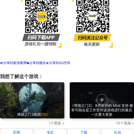
分享到新浪微博
分享到微信
分享到QQ空间
t
w
z
我想了解这个游戏：
《博德之门3》 9月获得的 Mod 支持 极
有可能会是工作室对该游戏进行的最后
博德之门3截图
(10)
一次重大更新
1个图集 »
19个视频 »
官网
专区
下载
礼包