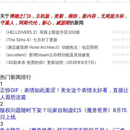
关于
博德之门3
，
主机版
，
更新
，
模组
，
新内容
，
无尾提夫林
，
守墓人
，
阿斯代伦
，
影心
，
威瑟斯
的新闻
《HELLDIVERS 2》等级上限提升至300级
2026-08-07
《The Sims 4》七月补丁更新
2026-08-07
《酒店建筑师 Hotel Architect》功能焦点：动态照明
2026-08-07
《excellent》新增Steam云存档功能及其他修复
2026-08-07
《3D剧本杀 焦黑的你》更新说明（2026年8月7日）
2026-08-07
热门新闻排行
1
正惊GIF：表情如此羞涩！美女这个表情太好看，直接让
人遐想连篇
2
版权问题随时下架？玩家自制虚幻5《魔兽世界》8月15
日上线
3