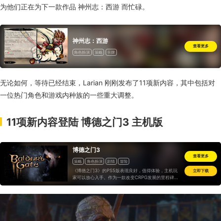
为他们正在为下一款作品 神州志：西游 而忙碌。
神州志：西游
查看更多
角色扮演
策略
卡牌
无论如何，等待已经结束，Larian 刚刚发布了11项新内容，其中包括对
一位热门角色和游戏内种族的一些重大调整。
11项新内容登陆 博德之门3 主机版
博德之门3
查看更多
策略
角色扮演
剧情
冒险
《博德之门3》的PS5版表现良好，值得体验，主机玩
立即下载
家可以放心入手。作为一款改变CRPG发展的里程碑式
作品，它在与主机的适配上也堪称楷模，拉瑞安值得我
们再给它竖一次大拇哥儿...