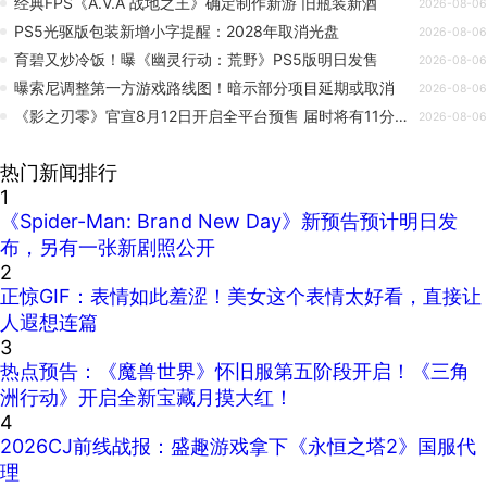
经典FPS《A.V.A 战地之王》确定制作新游 旧瓶装新酒
2026-08-06
PS5光驱版包装新增小字提醒：2028年取消光盘
2026-08-06
育碧又炒冷饭！曝《幽灵行动：荒野》PS5版明日发售
2026-08-06
曝索尼调整第一方游戏路线图！暗示部分项目延期或取消
2026-08-06
《影之刃零》官宣8月12日开启全平台预售 届时将有11分钟新实机
2026-08-06
热门新闻排行
1
《Spider-Man: Brand New Day》新预告预计明日发
布，另有一张新剧照公开
2
正惊GIF：表情如此羞涩！美女这个表情太好看，直接让
人遐想连篇
3
热点预告：《魔兽世界》怀旧服第五阶段开启！《三角
洲行动》开启全新宝藏月摸大红！
4
2026CJ前线战报：盛趣游戏拿下《永恒之塔2》国服代
理