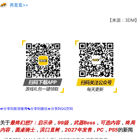
再逛逛>>
【来源：3DM】
分享到新浪微博
分享到微信
分享到QQ空间
t
w
z
关于
最终幻想7：启示录
，
99级
，
武器Boss
，
可选内容
，
终局
内容
，
圆桌骑士
，
滨口直树
，
2027年发售
，
PC
，
PS5
的新闻