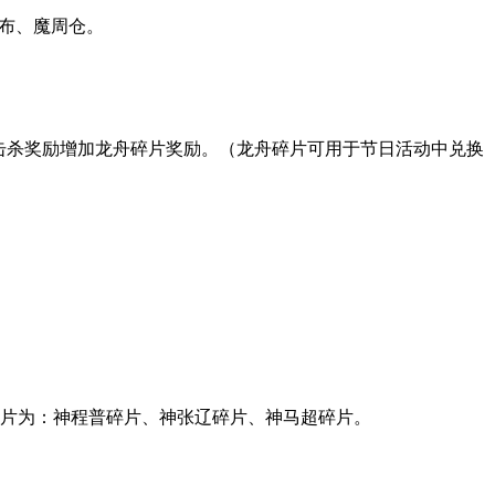
吕布、魔周仓。
挑战击杀奖励增加龙舟碎片奖励。（龙舟碎片可用于节日活动中兑换
碎片为：神程普碎片、神张辽碎片、神马超碎片。