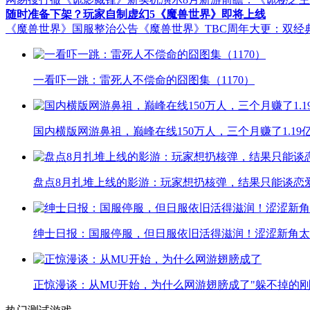
随时准备下架？玩家自制虚幻5《魔兽世界》即将上线
《魔兽世界》国服整治公告
《魔兽世界》TBC周年大更：双经
一看吓一跳：雷死人不偿命的囧图集（1170）
国内横版网游鼻祖，巅峰在线150万人，三个月赚了1.19
盘点8月扎堆上线的影游：玩家想扔核弹，结果只能谈恋
绅士日报：国服停服，但日服依旧活得滋润！涩涩新角太
正惊漫谈：从MU开始，为什么网游翅膀成了"躲不掉的刚