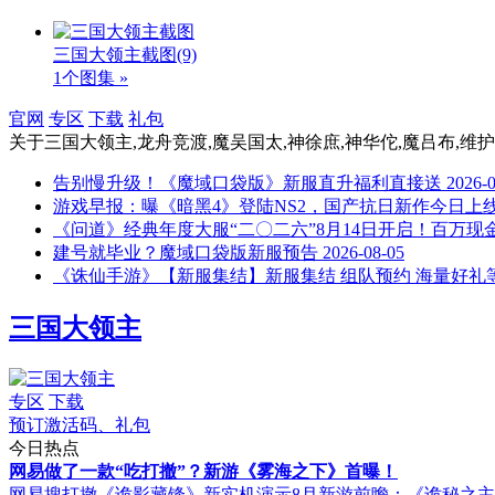
三国大领主截图
(9)
1个图集 »
官网
专区
下载
礼包
关于
三国大领主,龙舟竞渡,魔吴国太,神徐庶,神华佗,魔吕布,维护
告别慢升级！《魔域口袋版》新服直升福利直接送
2026-
游戏早报：曝《暗黑4》登陆NS2，国产抗日新作今日上
《问道》经典年度大服“二〇二六”8月14日开启！百万现
建号就毕业？魔域口袋版新服预告
2026-08-05
《诛仙手游》【新服集结】新服集结 组队预约 海量好礼
三国大领主
专区
下载
预订激活码、礼包
今日热点
网易做了一款“吃打撤”？新游《雾海之下》首曝！
网易搜打撤《诡影藏锋》新实机演示
8月新游前瞻：《诡秘之