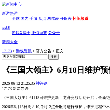
新游热游
全球
国内
手游
盘点
测试表
开服表
怀旧频道
品牌
游戏X博士
正惊游戏
公众号
新闻大全
17173
>
游戏资讯
>
官方公告
>
正文
《三国大领主》6月18日维护预
2026-06-12 21:25:35
神评论
17173 新闻导语
《三国大领主》6月18日维护更新！龙舟竞渡活动开启，全新
2026年6月18日周四10点到12点全服将进行维护，维护过