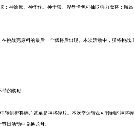
包可抽取：神徐庶、神华佗、神于禁。涅盘卡包可抽取强力魔将：魔
动猛将，在挑战完原料的最后一个猛将后出现。本次活动中，猛将
不菲的奖励。
盘中转到橙将碎片甚至是神将碎片。本次幸运转盘可转到的神将
于节日活动中兑换龙舟。