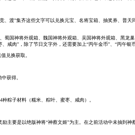
、竞、渡”集齐这些文字可以兑换元宝、名将宝箱、抽奖券、普天
箱、蜀国神将外观箱、魏国神将外观箱、吴国神将外观箱、黑龙
咸肉”，除了节日文字外，还需要加上“丙午金币”、“丙午银币
运值兑换获取。
励中获得。
4种粽子材料（糯米、粽叶、蜜枣、咸肉）。
奖励主要是以绝版神将“神蔡文姬”为主。在之前活动中未抽到神