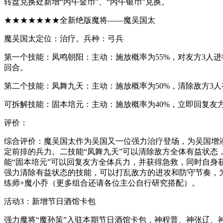
转盘兑换处新增“丙午金币”、“丙午银币”兑换。
★★★★★★★全新绝版魔将——魔吴国太
魔吴国太定位：治疗。兵种：弓兵
第一个技能：凤鸣朝阳：主动：施放概率为55%，对友方3人
回合。
第二个技能：凤舞九天：主动：施放概率为50%，清除敌方3
可拆解技能：固本培元：主动：施放概率为40%，立即回复友
评价：
综合评价：魔吴国太作为吴国又一位强力治疗登场，为吴国增添
定前排的兵力。二技能“凤舞九天”可以清除敌方全体有益状
能“固本培元”可以回复友方全体兵力，并获得急救，同时自身
强力清除有益状态的技能，可以打乱敌方的进攻和防守节奏，
练师+魔小乔（更多组合还请各位主公自行研究搭配）。
活动3：新增节日酒馆卡包
强力魔将“魔孙策”入驻本期节日酒馆卡包，神程普、神张辽