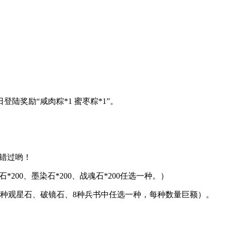
陆奖励“咸肉粽*1 蜜枣粽*1”。
要错过哟！
*200、墨染石*200、战魂石*200任选一种。）
（7种观星石、破镜石、8种兵书中任选一种，每种数量巨额）。