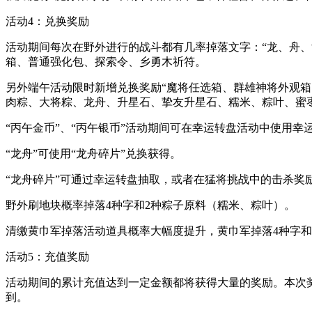
活动4：兑换奖励
活动期间每次在野外进行的战斗都有几率掉落文字：“龙、舟
箱、普通强化包、探索令、乡勇木祈符。
另外端午活动限时新增兑换奖励“魔将任选箱、群雄神将外观
肉粽、大将粽、龙舟、升星石、挚友升星石、糯米、粽叶、蜜枣、
“丙午金币”、“丙午银币”活动期间可在幸运转盘活动中使用幸
“龙舟”可使用“龙舟碎片”兑换获得。
“龙舟碎片”可通过幸运转盘抽取，或者在猛将挑战中的击杀奖
野外刷地块概率掉落4种字和2种粽子原料（糯米、粽叶）。
清缴黄巾军掉落活动道具概率大幅度提升，黄巾军掉落4种字和
活动5：充值奖励
活动期间的累计充值达到一定金额都将获得大量的奖励。本次
到。