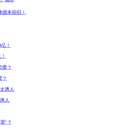
典团本回归！
亿！
爱？
诱人
需"？