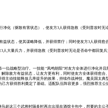
进行净化（驱散有害状态），使友方3人获得急救（受到普攻时无
人有益状态，使其谋略降低，并获得禁疗；同时使友方3人获得愈
方3人大量兵力，并获得急救（受到普攻时无论是否命中都回复兵
一位战略型治疗。一技能 “凤鸣朝阳”对友方全体进行净化并
态，解除敌方有益状态，让友方更有利，同时使友方全体获得愈合
获得主动技能释放几率提升的效果，持续作战神技。魔吴国太典型
为己方获得胜利奠定了基础。适配队伍阵容更多，强烈推荐主公搞
、神马超这三个武将时隔多时再次出现在酒馆卡包中，想要的主公