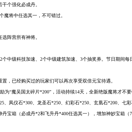
加了若干个强化必成丹。
48个魔将中任选其一，不可错过。
任选阵营所有神将。
2个中级科技加速、2个中级建筑加速、3个抽奖券。节日期间每日登
重置，已经购买过的玩家们可以再次享受双倍元宝待遇。
励为“魔吴国太碎片*200”，活动持续14天，全新绝版魔将才不
凤仪石*300、龙圣石*250、幻彩石*250、玄凰石*200、七彩石
丹宝箱（必成丹*2和飞升丹*400任选其一），增加神妙宝箱