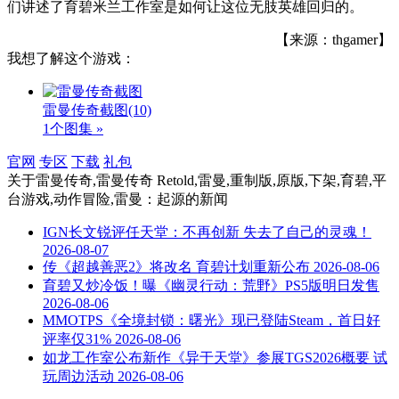
们讲述了育碧米兰工作室是如何让这位无肢英雄回归的。
【来源：thgamer】
我想了解这个游戏：
雷曼传奇截图
(10)
1个图集 »
官网
专区
下载
礼包
关于
雷曼传奇,雷曼传奇 Retold,雷曼,重制版,原版,下架,育碧,平
台游戏,动作冒险,雷曼：起源
的新闻
IGN长文锐评任天堂：不再创新 失去了自己的灵魂！
2026-08-07
传《超越善恶2》将改名 育碧计划重新公布
2026-08-06
育碧又炒冷饭！曝《幽灵行动：荒野》PS5版明日发售
2026-08-06
MMOTPS《全境封锁：曙光》现已登陆Steam，首日好
评率仅31%
2026-08-06
如龙工作室公布新作《异于天堂》参展TGS2026概要 试
玩周边活动
2026-08-06