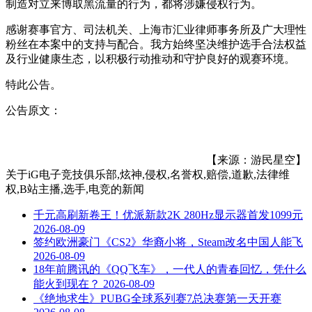
制造对立来博取黑流量的行为，都将涉嫌侵权行为。
感谢赛事官方、司法机关、上海市汇业律师事务所及广大理性
粉丝在本案中的支持与配合。我方始终坚决维护选手合法权益
及行业健康生态，以积极行动推动和守护良好的观赛环境。
特此公告。
公告原文：
【来源：游民星空】
关于
iG电子竞技俱乐部,炫神,侵权,名誉权,赔偿,道歉,法律维
权,B站主播,选手,电竞
的新闻
千元高刷新卷王！优派新款2K 280Hz显示器首发1099元
2026-08-09
签约欧洲豪门《CS2》华裔小将，Steam改名中国人能飞
2026-08-09
18年前腾讯的《QQ飞车》，一代人的青春回忆，凭什么
能火到现在？
2026-08-09
《绝地求生》PUBG全球系列赛7总决赛第一天开赛