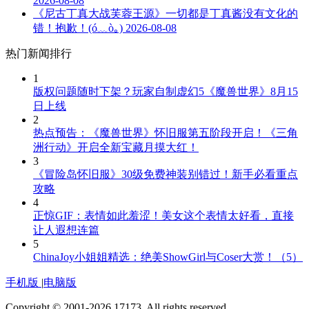
2026-08-08
《尼古丁真大战芙蓉王源》一切都是丁真酱没有文化的
错！抱歉！(ó﹏ò｡)
2026-08-08
热门新闻排行
1
版权问题随时下架？玩家自制虚幻5《魔兽世界》8月15
日上线
2
热点预告：《魔兽世界》怀旧服第五阶段开启！《三角
洲行动》开启全新宝藏月摸大红！
3
《冒险岛怀旧服》30级免费神装别错过！新手必看重点
攻略
4
正惊GIF：表情如此羞涩！美女这个表情太好看，直接
让人遐想连篇
5
ChinaJoy小姐姐精选：绝美ShowGirl与Coser大赏！（5）
手机版
|
电脑版
Copyright © 2001-2026 17173. All rights reserved.