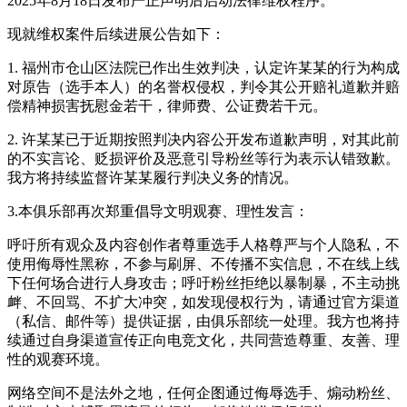
2025年8月18日发布严正声明后启动法律维权程序。
现就维权案件后续进展公告如下：
1. 福州市仓山区法院已作出生效判决，认定许某某的行为构成
对原告（选手本人）的名誉权侵权，判令其公开赔礼道歉并赔
偿精神损害抚慰金若干，律师费、公证费若干元。
2. 许某某已于近期按照判决内容公开发布道歉声明，对其此前
的不实言论、贬损评价及恶意引导粉丝等行为表示认错致歉。
我方将持续监督许某某履行判决义务的情况。
3.本俱乐部再次郑重倡导文明观赛、理性发言：
呼吁所有观众及内容创作者尊重选手人格尊严与个人隐私，不
使用侮辱性黑称，不参与刷屏、不传播不实信息，不在线上线
下任何场合进行人身攻击；呼吁粉丝拒绝以暴制暴，不主动挑
衅、不回骂、不扩大冲突，如发现侵权行为，请通过官方渠道
（私信、邮件等）提供证据，由俱乐部统一处理。我方也将持
续通过自身渠道宣传正向电竞文化，共同营造尊重、友善、理
性的观赛环境。
网络空间不是法外之地，任何企图通过侮辱选手、煽动粉丝、