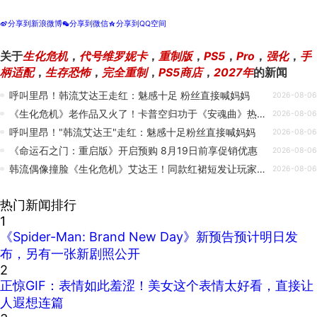
分享到新浪微博
分享到微信
分享到QQ空间
t
w
z
关于
生化危机
，
代号维罗妮卡
，
重制版
，
PS5
，
Pro
，
强化
，
手
柄适配
，
生存恐怖
，
完全重制
，
PS5商店
，
2027年
的新闻
呼叫里昂！韩流艾达王走红：魅感十足 粉丝直接喊妈妈
2026-08-06
《生化危机》老作品又火了！卡普空归功于《安魂曲》热度带动
2026-08-06
呼叫里昂！"韩流艾达王"走红：魅感十足粉丝直接喊妈妈
2026-08-06
《命运石之门：重启版》开启预购 8月19日前享促销优惠
2026-08-06
韩流偶像撞脸《生化危机》艾达王！同款红裙短发让玩家直呼分不清
2026-08-06
热门新闻排行
1
《Spider-Man: Brand New Day》新预告预计明日发
布，另有一张新剧照公开
2
正惊GIF：表情如此羞涩！美女这个表情太好看，直接让
人遐想连篇