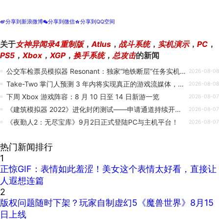
分享到新浪微博
分享到微信
分享到QQ空间
t
w
z
关于
女神异闻录4重制版
，
Atlus
，
战斗系统
，
实机演示
，
PC
，
PS5
，
Xbox
，
XGP
，
换手系统
，
总攻击
的新闻
公交车检票员模拟器 Resonant：独家“地铁断层”任务实机演示 —— IGN First
2026-08-08
Take-Two 掌门人预测 3 年内将实现真正的游戏流媒体，称其表现需比肩主机运行 GTA66 才有意义
2026-08-08
下周 Xbox 游戏阵容：8 月 10 日至 14 日新游一览
2026-08-07
《建筑模拟器 2022》进化封闭测试——申请通道持续开放中
2026-08-07
《夜勤人2：无尽宝库》9月2日正式登陆PC与主机平台！
2026-08-07
热门新闻排行
1
正惊GIF：表情如此羞涩！美女这个表情太好看，直接让
人遐想连篇
2
版权问题随时下架？玩家自制虚幻5《魔兽世界》8月15
日上线