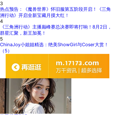
3
热点预告：《魔兽世界》怀旧服第五阶段开启！《三角
洲行动》开启全新宝藏月摸大红！
4
《三角洲行动》主播巅峰赛总决赛即将打响！8月2日，
群星汇聚，新王加冕！
5
ChinaJoy小姐姐精选：绝美ShowGirl与Coser大赏！
（5）