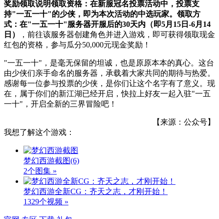
奖励领取说明
领取资格：在新服冠名投票活动中，投票支
持"一五一十"的少侠，即为本次活动的中选玩家。
领取方
式：在"一五一十"服务器开服后的30天内
（即5月15日-6月14
日）
，前往该服务器创建角色并进入游戏，即可获得领取现金
红包的资格，参与瓜分50,000元现金奖励！
"一五一十"，是毫无保留的坦诚，也是原原本本的真心。这台
由少侠们亲手命名的服务器，承载着大家共同的期待与热爱。
感谢每一位参与投票的少侠，是你们让这个名字有了意义。现
在，属于你们的新江湖已经开启，快拉上好友一起入驻"一五
一十"，开启全新的三界冒险吧！
【来源：公众号】
我想了解这个游戏：
梦幻西游截图
(6)
2个图集 »
梦幻西游全新CG：齐天之志，才刚开始！
1329个视频 »