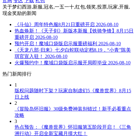
官网
专区
下载
礼包
关于
梦幻西游,新服,冠名,一五一十,红包,领奖,投票,玩家,开服,
现金奖励
的新闻
《斗仙》周年特色服8月21日重磅开启
2026-08-10
热血焕新！《天子剑》新版本新服【铁骑争锋】8月15日
重磅开启
2026-08-10
预约开启！魔域口袋版启示服重磅福利
2026-08-10
《天龙八部·归来》七夕白蛇联动定档8.19，“小青”陈美
琪官宣入驻！
2026-08-10
火爆预约中！魔域口袋版启示服开局即毕业
2026-08-10
热门新闻排行
1
版权问题随时下架？玩家自制虚幻5《魔兽世界》8月15
日上线
2
《冒险岛怀旧服》30级免费神装别错过！新手必看重点
攻略
3
热点预告：《魔兽世界》怀旧服第五阶段开启！《三角
洲行动》开启全新宝藏月摸大红！