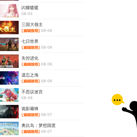
闪耀暖暖
08-05
三国大领主
08-06
七日世界
08-06
失控进化
08-06
遗忘之海
08-06
不思议迷宫
08-06
诡影藏锋
08-07
奥比岛：梦想国度
08-07