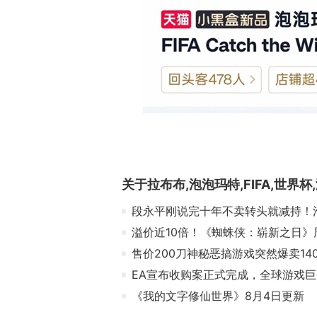
关于
拉布布,泡泡玛特,FIFA,世界杯
段永平刚说完十年不卖转头就减持！
溢价近10倍！《蜘蛛侠：崭新之日》
售价200刀神秘恶搞游戏突然爆卖14
EA宣布收购案正式完成，全球游戏
《我的文字修仙世界》8月4日更新