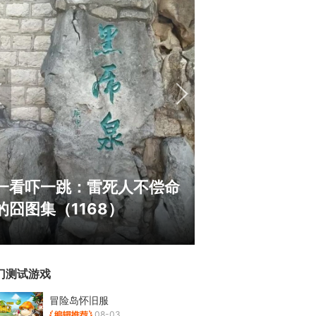
《冒险岛》怀旧
一看吓一跳：雷死人不偿命
斗！国服人满为
的囧图集（1168）
挂猖狂
门测试游戏
冒险岛怀旧服
08-03