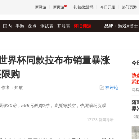
新网游
新页游
礼包/激活码
今日开服
热门页游
国内
手游
盘点
测试表
开服表
怀旧频道
品牌
游戏X博士
魔兽
天堂
世界杯同款拉布布销量暴涨
今
还限购
热
王权与
武
作者：知敏
神评论
网易
随
涨30倍，599元限购2件，直播间秒空，中国潮玩引爆
界
《魔
17173 新闻导语