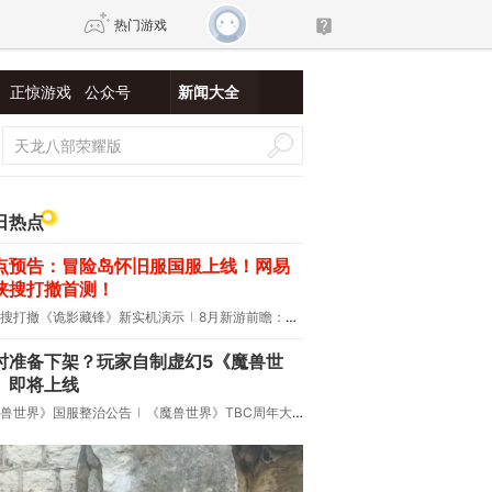
热门游戏
正惊游戏
公众号
新闻大全
DNF
传奇4
剑网3旗舰版
新天龙八部
日热点
点预告：冒险岛怀旧服国服上线！网易
自由
诛仙世界
仙剑世界
侠搜打撤首测！
搜打撤《诡影藏锋》新实机演示
8月新游前瞻：《诡秘之主》领衔
时准备下架？玩家自制虚幻5《魔兽世
》即将上线
兽世界》国服整治公告
《魔兽世界》TBC周年大更：双经典团本回归！