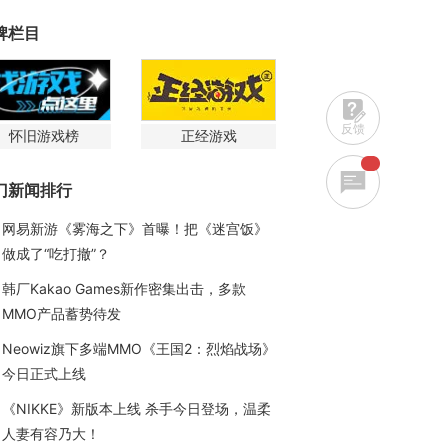
牌栏目
反馈
怀旧游戏榜
正经游戏
门新闻排行
网易新游《雾海之下》首曝！把《迷宫饭》
做成了“吃打撤”？
韩厂Kakao Games新作密集出击，多款
MMO产品蓄势待发
Neowiz旗下多端MMO《王国2：烈焰战场》
今日正式上线
《NIKKE》新版本上线 杀手今日登场，温柔
人妻有容乃大！