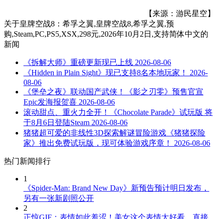
【来源：游民星空】
关于
皇牌空战8：希孚之翼,皇牌空战8,希孚之翼,预
购,Steam,PC,PS5,XSX,298元,2026年10月2日,支持简体中文
的
新闻
《拆解大师》重磅更新现已上线
2026-08-06
《Hidden in Plain Sight》现已支持8名本地玩家！
2026-
08-06
《堡垒之夜》联动国产武侠！《影之刃零》预售官宣
Epic发海报贺喜
2026-08-06
滚动甜点、重火力全开！《Chocolate Parade》试玩版 将
于8月6日登陆Steam
2026-08-06
猪猪超可爱的非线性3D探索解谜冒险游戏《猪猪探险
家》推出免费试玩版，现可体验游戏序章！
2026-08-06
热门新闻排行
1
《Spider-Man: Brand New Day》新预告预计明日发布，
另有一张新剧照公开
2
正惊GIF：表情如此羞涩！美女这个表情太好看，直接