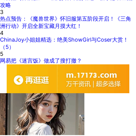
攻略
3
热点预告：《魔兽世界》怀旧服第五阶段开启！《三角
洲行动》开启全新宝藏月摸大红！
4
ChinaJoy小姐姐精选：绝美ShowGirl与Coser大赏！
（5）
5
网易把《迷宫饭》做成了搜打撤？