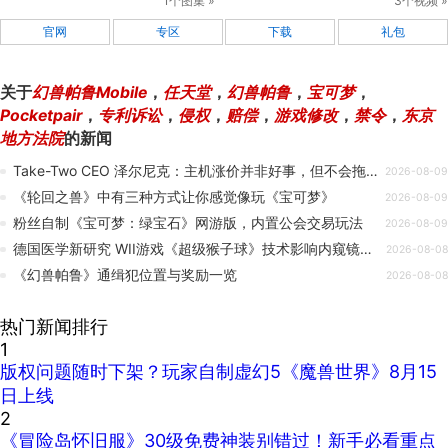
1个图集 »
3个视频 »
官网
专区
下载
礼包
关于
幻兽帕鲁Mobile
，
任天堂
，
幻兽帕鲁
，
宝可梦
，
Pocketpair
，
专利诉讼
，
侵权
，
赔偿
，
游戏修改
，
禁令
，
东京
地方法院
的新闻
Take-Two CEO 泽尔尼克：主机涨价并非好事，但不会拖累我们的业务
2026-08-09
《轮回之兽》中有三种方式让你感觉像玩《宝可梦》
2026-08-09
粉丝自制《宝可梦：绿宝石》网游版，内置公会交易玩法
2026-08-09
德国医学新研究 WII游戏《超级猴子球》技术影响内窥镜手术训练
2026-08-08
《幻兽帕鲁》通缉犯位置与奖励一览
2026-08-08
热门新闻排行
1
版权问题随时下架？玩家自制虚幻5《魔兽世界》8月15
日上线
2
《冒险岛怀旧服》30级免费神装别错过！新手必看重点