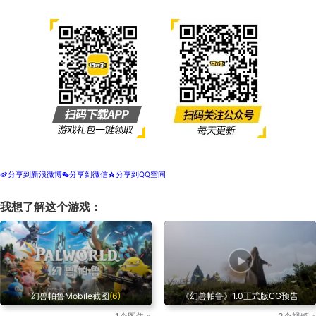
分享到新浪微博
分享到微信
分享到QQ空间
t
w
z
我想了解这个游戏：
幻兽帕鲁Mobile截图
(6)
《幻兽帕鲁》1.0正式版CG预告