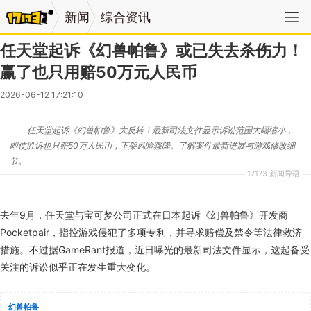
新闻
综合资讯
任天堂起诉《幻兽帕鲁》或已失去杀伤力！
赢了也只用赔50万元人民币
2026-06-12 17:21:10
任天堂起诉《幻兽帕鲁》大反转！最新司法文件显示诉讼范围大幅缩小，
即使胜诉也只赔50万人民币，下架风险骤降。了解案件最新进展与游戏修改细
节。
17173 新闻导语
去年9月，任天堂与宝可梦公司正式在日本起诉《幻兽帕鲁》开发商
Pocketpair，指控游戏侵犯了多项专利，并寻求赔偿及禁令等法律救济
措施。不过据GameRant报道，近日曝光的最新司法文件显示，这起备受
关注的诉讼似乎正在发生重大变化。
幻兽帕鲁