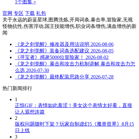
1个图集 »
官网
专区
下载
礼包
关于
永远的蔚蓝星球,图腾洗炼,开局词条,暴击率,冒险家,无视
怪物抗性,伤害浮动,国王技能增伤,职业词条增伤,满血增伤
的新
闻
《龙之剑觉醒》修改器及用法说明
2026-08-06
《龙之剑觉醒》装备词条选配建议
2026-08-05
《寻宝者》感谢5000位冒险家！
2026-08-02
《龙之剑觉醒》暴击和攻击力机制讲解 暴击和攻击力怎
么选
2026-07-30
《龙之剑觉醒》最终配装思路分享
2026-07-28
热门新闻排行
1
正惊GIF：表情如此羞涩！美女这个表情太好看，直接
让人遐想连篇
2
版权问题随时下架？玩家自制虚幻5《魔兽世界》8月15
日上线
3