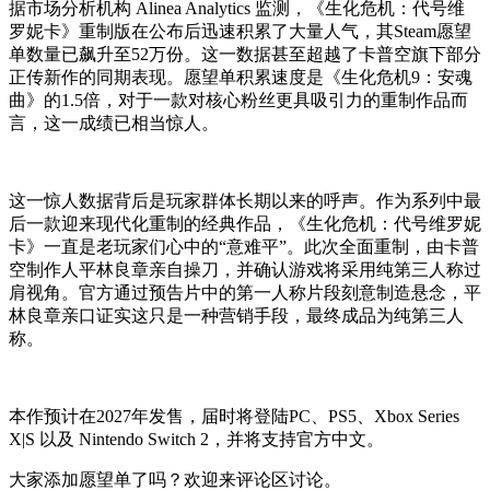
据市场分析机构 Alinea Analytics 监测，《生化危机：代号维
罗妮卡》重制版在公布后迅速积累了大量人气，其Steam愿望
单数量已飙升至52万份。这一数据甚至超越了卡普空旗下部分
正传新作的同期表现。愿望单积累速度是《生化危机9：安魂
曲》的1.5倍，对于一款对核心粉丝更具吸引力的重制作品而
言，这一成绩已相当惊人。
这一惊人数据背后是玩家群体长期以来的呼声。作为系列中最
后一款迎来现代化重制的经典作品，《生化危机：代号维罗妮
卡》一直是老玩家们心中的“意难平”。此次全面重制，由卡普
空制作人平林良章亲自操刀，并确认游戏将采用纯第三人称过
肩视角。官方通过预告片中的第一人称片段刻意制造悬念，平
林良章亲口证实这只是一种营销手段，最终成品为纯第三人
称。
本作预计在2027年发售，届时将登陆PC、PS5、Xbox Series
X|S 以及 Nintendo Switch 2，并将支持官方中文。
大家添加愿望单了吗？欢迎来评论区讨论。