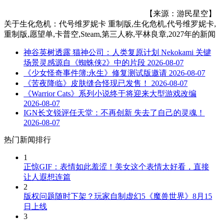
【来源：游民星空】
关于
生化危机：代号维罗妮卡 重制版,生化危机,代号维罗妮卡,
重制版,愿望单,卡普空,Steam,第三人称,平林良章,2027年
的新闻
神谷英树透露 猫神公司：人类复原计划 Nekokami 关键
场景灵感源自《蜘蛛侠2》中的片段
2026-08-07
《少女怪奇事件簿:永生》修复测试版邀请
2026-08-07
《苦夜降临》皮肤缝合怪现已发售！
2026-08-07
《Warrior Cats》系列小说终于将迎来大型游戏改编
2026-08-07
IGN长文锐评任天堂：不再创新 失去了自己的灵魂！
2026-08-07
热门新闻排行
1
正惊GIF：表情如此羞涩！美女这个表情太好看，直接
让人遐想连篇
2
版权问题随时下架？玩家自制虚幻5《魔兽世界》8月15
日上线
3