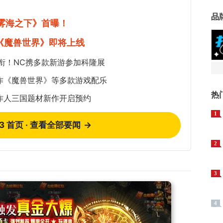
品
《雾海之下》首曝！
《魔兽世界》即将上线
衔！NC携多款新游参加科隆展
作《魔兽世界》等多款游戏配乐
热
作人三国题材新作开启预约
1
73 首页 · 查看全部要闻
→
2
3
4