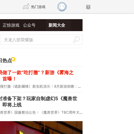
热门游戏
正惊游戏
公众号
新闻大全
DNF
传奇4
剑网3旗舰版
新天龙八部
日热点
易做了一款“吃打撤”？新游《雾海之
自由
诛仙世界
新仙侠5
》首曝！
搜打撤《诡影藏锋》新实机演示
8月新游前瞻：《诡秘之主》领衔
时准备下架？玩家自制虚幻5《魔兽世
》即将上线
兽世界》国服整治公告
《魔兽世界》TBC周年大更：双经典团本回归！