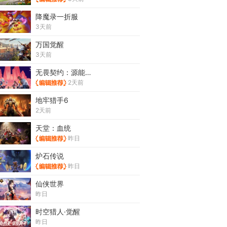
降魔录一折服
3天前
万国觉醒
3天前
无畏契约：源能行动
2天前
地牢猎手6
2天前
天堂：血统
昨日
炉石传说
昨日
仙侠世界
昨日
时空猎人·觉醒
昨日