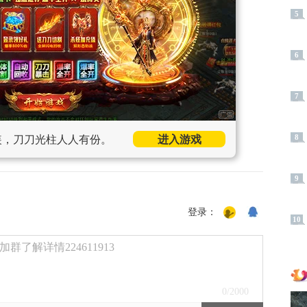
5
6
7
装，刀刀光柱人人有份。
进入游戏
8
9
登录：
10
了解详情224611913
0
/2000