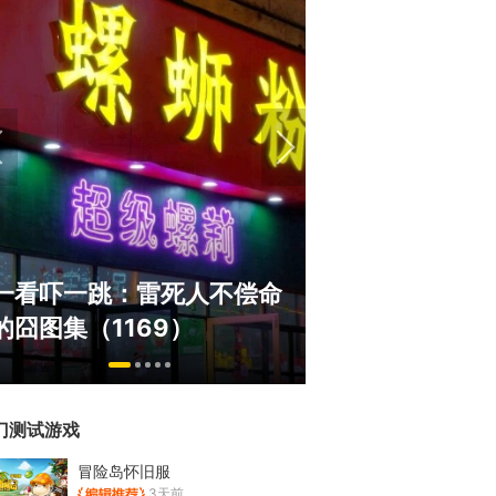
盘点8月扎堆上线的影游：
绅士日报：国服
玩家想扔核弹，结果只能谈
服依旧活得滋润
恋爱？
太诱人
门测试游戏
冒险岛怀旧服
3天前