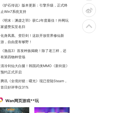
《炉石传说》版本更新：引擎升级，正式终
t
止Win7系统支持
《明末：渊虚之羽》获CJ年度最佳！外网玩
家盛赞实至名归
化身凤凰、变巨剑！这款开放世界修仙新
游，自由度有够野！
《激战3》首发种族揭晓！除了老三样，还
有第四物种登场
清冷剑仙大白腿！韩国武侠MMO《新剑皇》
预约正式开启
腾讯《全境封锁：曙光》现已登陆Steam，
首日好评率仅31%
Wan网页游戏**玩