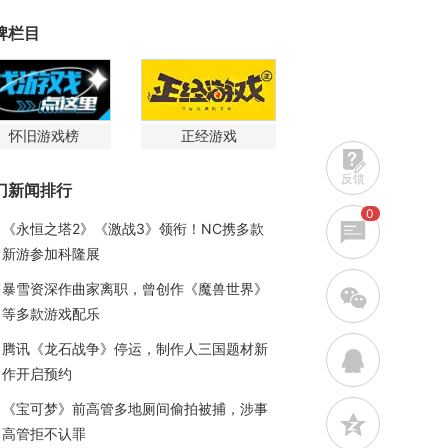
牌栏目
怀旧游戏榜
正经游戏
反馈
门新闻排行
0
《永恒之塔2》《激战3》领衔！NC携多款
新游参加科隆展
暴雪资深作曲家离职，曾创作《魔兽世界》
w
等多款游戏配乐
腾讯《龙石战争》停运，制作人三国题材新
q
作开启预约
《宝可梦》前高管多地厕间偷拍被捕，涉事
z
高管拒不认罪