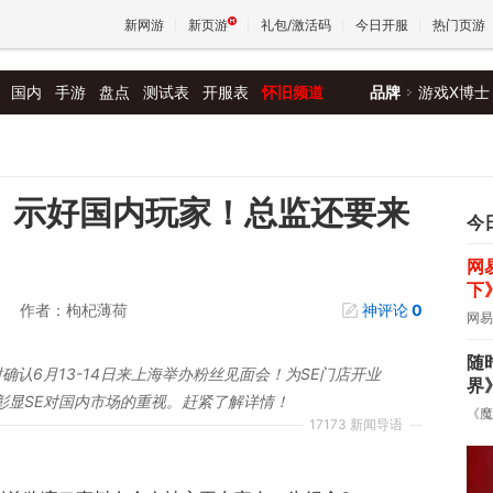
新网游
新页游
礼包/激活码
今日开服
热门页游
国内
手游
盘点
测试表
开服表
怀旧频道
品牌
游戏X博士
魔兽
天堂
》示好国内玩家！总监还要来
今
网
王权与
下
作者：枸杞薄荷
神评论
0
网易
随
确认6月13-14日来上海举办粉丝见面会！为SE门店开业
界
彰显SE对国内市场的重视。赶紧了解详情！
《魔
17173 新闻导语