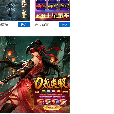
作爽游
谁是首富
进入
进入
×