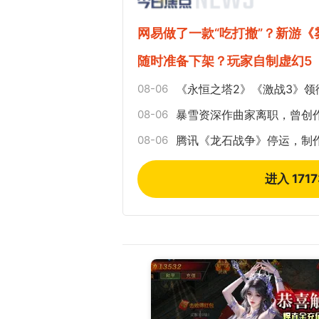
网易做了一款“吃打撤”？新游
随时准备下架？玩家自制虚幻5
08-06
《永恒之塔2》《激战3》领
08-06
暴雪资深作曲家离职，曾创
08-06
腾讯《龙石战争》停运，制
进入 171