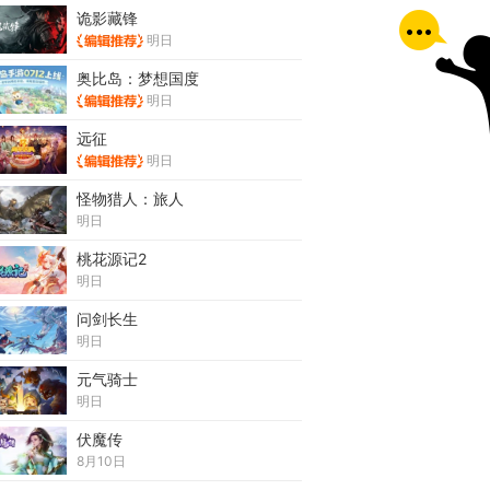
诡影藏锋
明日
奥比岛：梦想国度
明日
远征
明日
怪物猎人：旅人
明日
桃花源记2
明日
问剑长生
明日
元气骑士
明日
伏魔传
8月10日