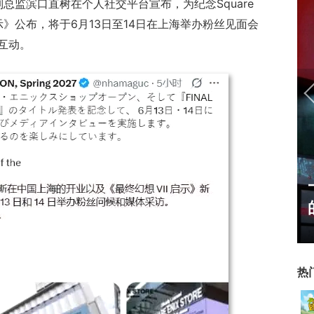
总监滨口直树在个人社交平台宣布，为纪念Square
示》公布，将于6月13日至14日在上海举办粉丝见面会
互动。
U开始，为
一看吓一跳：雷死人不偿命
了"躲不掉
的囧图集（1169）
热