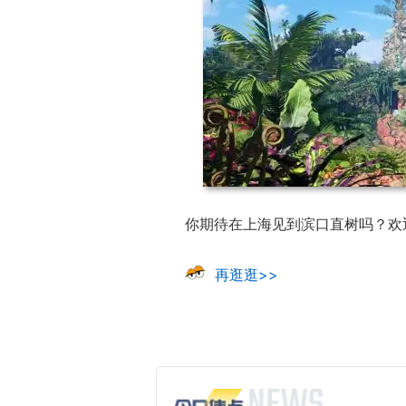
你期待在上海见到滨口直树吗？欢
再逛逛>>