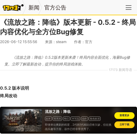
新闻
官方公告
《流放之路：降临》版本更新 - 0.5.2 - 终局
内容优化与全方位Bug修复
2026-06-12 15:55:56
来源：steam
作者：官方
《流放之路：降临》0.5.2版本更新来袭！终局内容全面优化，海量Bug修
复。立即了解最新改动，提升你的终局游戏体验。
17173 新闻导语
0.5.2 版本说明
终局改动
流放之路：降临
查看更多
副本
暗黑风
奇幻
半写实
动作
角色扮演
次世代游戏
怀旧
即便单论爽刷的程度，2代和1代相比仍有欠缺，但在挑
立即下载
战乐趣等方面，该作已经非常优秀了。