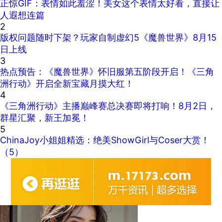
正惊GIF：表情如此羞涩！美女这个表情太好看，直接让
人遐想连篇
2
版权问题随时下架？玩家自制虚幻5《魔兽世界》8月15
日上线
3
热点预告：《魔兽世界》怀旧服第五阶段开启！《三角
洲行动》开启全新宝藏月摸大红！
4
《三角洲行动》主播巅峰赛总决赛即将打响！8月2日，
群星汇聚，新王加冕！
5
ChinaJoy小姐姐精选：绝美ShowGirl与Coser大赏！
（5）