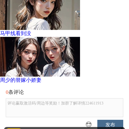
马甲线看到没
周少的替嫁小娇妻
0
条评论
评论赢取激活码/周边等奖励！加群了解详情224611913
发布