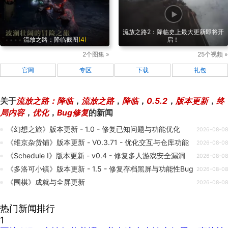
流放之路2：降临史上最大更新即将开
流放之路：降临截图
(4)
启！
2个图集 »
25个视频 »
官网
专区
下载
礼包
关于
流放之路：降临
，
流放之路
，
降临
，
0.5.2
，
版本更新
，
终
局内容
，
优化
，
Bug修复
的新闻
《幻想之旅》版本更新 - 1.0 - 修复已知问题与功能优化
2026-08-08
《维京杂货铺》版本更新 - V0.3.71 - 优化交互与仓库功能
2026-08-08
《Schedule I》版本更新 - v0.4 - 修复多人游戏安全漏洞
2026-08-08
《多洛可小镇》版本更新 - 1.5 - 修复存档黑屏与功能性Bug
2026-08-08
《围棋》成就与全屏更新
2026-08-08
热门新闻排行
1