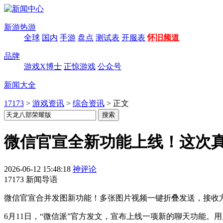
新游热游
全球
国内
手游
盘点
测试表
开服表
怀旧频道
品牌
游戏X博士
正惊游戏
公众号
新闻大全
17173
>
游戏资讯
>
综合资讯
>
正文
微信官宣全新功能上线！这次真
2026-06-12 15:48:18
神评论
17173 新闻导语
微信官宣合并发图新功能！多张图片视频一键折叠发送，接收
6月11日，“微信派”官方发文，宣布上线一项新的聊天功能