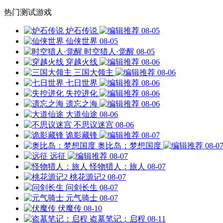
热门测试游戏
炉石传说
08-05
仙侠世界
08-05
时空猎人·觉醒
08-05
穿越火线
08-06
三国大领主
08-06
七日世界
08-06
失控进化
08-06
遗忘之海
08-06
大道仙途
08-06
不思议迷宫
08-06
诡影藏锋
08-07
奥比岛：梦想国度
08-0
远征
08-07
怪物猎人：旅人
08-07
桃花源记2
08-07
问剑长生
08-07
元气骑士
08-07
伏魔传
08-10
盗墓笔记：启程
08-11