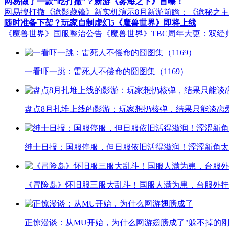
网易做了一款“吃打撤”？新游《雾海之下》首曝！
网易搜打撤《诡影藏锋》新实机演示
8月新游前瞻：《诡秘之
随时准备下架？玩家自制虚幻5《魔兽世界》即将上线
《魔兽世界》国服整治公告
《魔兽世界》TBC周年大更：双经
一看吓一跳：雷死人不偿命的囧图集（1169）
盘点8月扎堆上线的影游：玩家想扔核弹，结果只能谈恋
绅士日报：国服停服，但日服依旧活得滋润！涩涩新角太
《冒险岛》怀旧服三服大乱斗！国服人满为患，台服外挂
正惊漫谈：从MU开始，为什么网游翅膀成了"躲不掉的刚