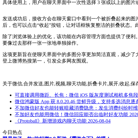
具体使用上，用户在聊天界面中一次性选择 3 张或以上的图
发送成功后，接收方会在聊天窗口中看到一个被折叠起来的图
后，也可以点击“收起”按钮，让对话框恢复整洁的折叠状态
除了浏览体验上的优化，该功能在内容管理方面也提供了便利
要像过去那样一张一张地单独操作。
这项更新旨在使聊天界面中的多图分享更加简洁直观，减少了
登上微博热搜第一，引发众多网友围观。
关于
微信,合并发送,图片,视频,聊天功能,折叠卡片,展开,收起,保
可直接调用微距、长焦：微信 iOS 版灰度测试相机多焦
微信鸿蒙版 App 获 8.0.20.46 尝鲜升级，支持多选消息
不加微信好友也能转账暗藏消费隐患：发生消费纠纷时维
不加好友也能用微信！微信回应能否出临时好友功能
202
《Protoball》新增游戏内聊天功能
2026-08-04
今日热点