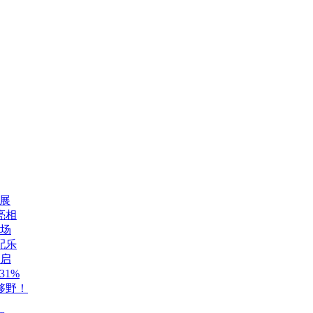
展
亮相
登场
配乐
开启
1%
够野！