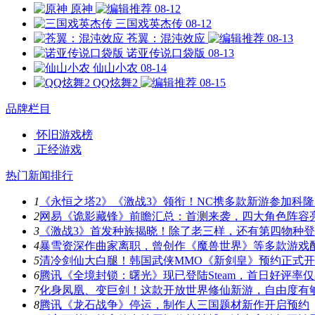
原神
08-12
三国戏英杰传
08-12
苍翼：混沌效应
08-13
诺亚传说口袋版
08-13
仙山小农
08-14
QQ炫舞2
08-15
品牌栏目
怀旧游戏榜
正经游戏
热门新闻排行
1
《永恒之塔2》《激战3》领衔！NC携多款新游参加科隆
2
网易《诡影藏锋》前瞻汇总：首测来袭，四大角色阵容
3
《激战3》首发种族揭晓！除了老三样，还有第四物种
4
暴雪资深作曲家离职，曾创作《魔兽世界》等多款游戏
5
清冷剑仙大白腿！韩国武侠MMO《新剑皇》预约正式
6
腾讯《全境封锁：曙光》现已登陆Steam，首日好评率仅3
7
化身凤凰、变巨剑！这款开放世界修仙新游，自由度有
8
腾讯《龙石战争》停运，制作人三国题材新作开启预约