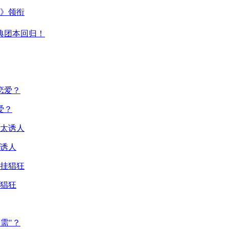
主》领衔
典团本回归！
爱？
诱人
猖狂
需"？