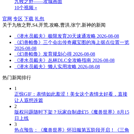
九牧之野——攻城画面
10个视频 »
官网
专区
下载
礼包
关于
九牧之野,S4,开荒,攻略,曹洪,张宁,新神
的新闻
《潜水员戴夫》极限发育20天速通攻略
2026-08-08
《幻兽帕鲁》三个会出传奇藏宝图的海上据点位置一览
2026-08-08
《幻兽帕鲁》发育规划心得
2026-08-08
《潜水员戴夫》丛林DLC全攻略指南
2026-08-08
《潜水员戴夫》懒人实用攻略
2026-08-08
热门新闻排行
1
正惊GIF：表情如此羞涩！美女这个表情太好看，直接
让人遐想连篇
2
版权问题随时下架？玩家自制虚幻5《魔兽世界》8月15
日上线
3
热点预告：《魔兽世界》怀旧服第五阶段开启！《三角