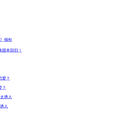
主》领衔
典团本回归！
爱？
诱人