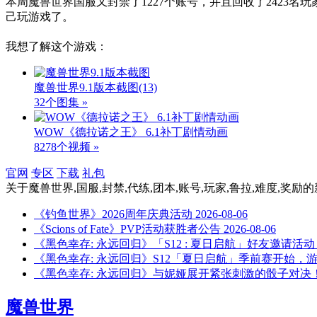
本周魔兽世界国服又封禁了1227个账号，并且回收了2423
己玩游戏了。
我想了解这个游戏：
魔兽世界9.1版本截图
(13)
32个图集 »
WOW《德拉诺之王》 6.1补丁剧情动画
8278个视频 »
官网
专区
下载
礼包
关于
魔兽世界,国服,封禁,代练,团本,账号,玩家,鲁拉,难度,奖励
的
《钓鱼世界》2026周年庆典活动
2026-08-06
《Scions of Fate》PVP活动获胜者公告
2026-08-06
《黑色幸存: 永远回归》「S12 : 夏日启航」好友邀请活动
《黑色幸存: 永远回归》S12「夏日启航」季前赛开始，
《黑色幸存: 永远回归》与妮娅展开紧张刺激的骰子对决
魔兽世界