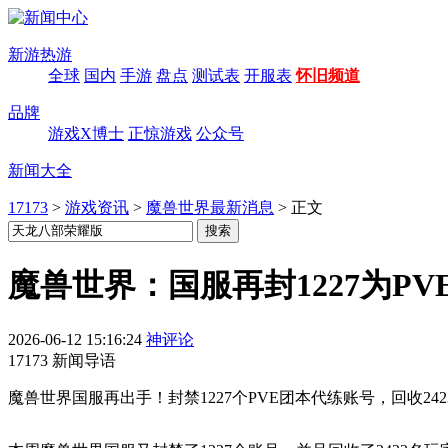
新游热游
全球
国内
手游
盘点
测试表
开服表
怀旧频道
品牌
游戏X博士
正惊游戏
公众号
新闻大全
17173
>
游戏资讯
>
魔兽世界最新消息
>
正文
魔兽世界：国服再封1227为P
2026-06-12 15:16:24
神评论
17173 新闻导语
魔兽世界国服再出手！封禁1227个PVE团本代练账号，回收