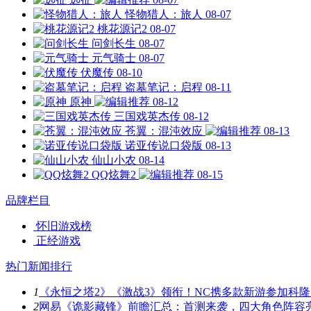
怪物猎人：旅人
08-07
桃花源记2
08-07
问剑长生
08-07
元气骑士
08-07
伏魔传
08-10
盗墓笔记：启程
08-11
原神
08-12
三国戏英杰传
08-12
苍翼：混沌效应
08-13
诺亚传说口袋版
08-13
仙山小农
08-14
QQ炫舞2
08-15
品牌栏目
怀旧游戏榜
正经游戏
热门新闻排行
1
《永恒之塔2》《激战3》领衔！NC携多款新游参加科隆
2
网易《诡影藏锋》前瞻汇总：首测来袭，四大角色阵容