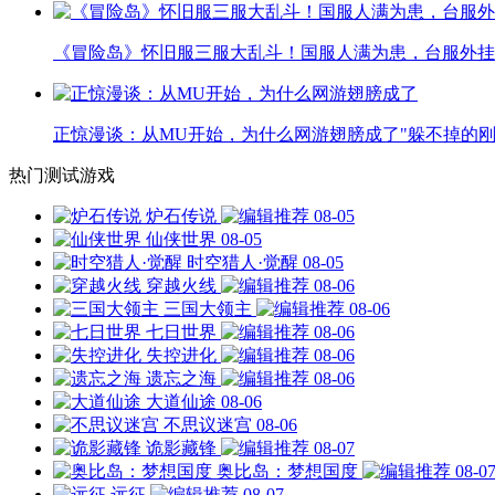
《冒险岛》怀旧服三服大乱斗！国服人满为患，台服外挂
正惊漫谈：从MU开始，为什么网游翅膀成了"躲不掉的刚
热门测试游戏
炉石传说
08-05
仙侠世界
08-05
时空猎人·觉醒
08-05
穿越火线
08-06
三国大领主
08-06
七日世界
08-06
失控进化
08-06
遗忘之海
08-06
大道仙途
08-06
不思议迷宫
08-06
诡影藏锋
08-07
奥比岛：梦想国度
08-0
远征
08-07