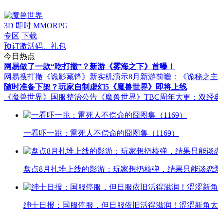
3D
即时
MMORPG
专区
下载
预订激活码、礼包
今日热点
网易做了一款“吃打撤”？新游《雾海之下》首曝！
网易搜打撤《诡影藏锋》新实机演示
8月新游前瞻：《诡秘之
随时准备下架？玩家自制虚幻5《魔兽世界》即将上线
《魔兽世界》国服整治公告
《魔兽世界》TBC周年大更：双经
一看吓一跳：雷死人不偿命的囧图集（1169）
盘点8月扎堆上线的影游：玩家想扔核弹，结果只能谈恋
绅士日报：国服停服，但日服依旧活得滋润！涩涩新角太