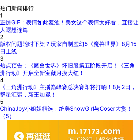
热门新闻排行
1
正惊GIF：表情如此羞涩！美女这个表情太好看，直接让
人遐想连篇
2
版权问题随时下架？玩家自制虚幻5《魔兽世界》8月15
日上线
3
热点预告：《魔兽世界》怀旧服第五阶段开启！《三角
洲行动》开启全新宝藏月摸大红！
4
《三角洲行动》主播巅峰赛总决赛即将打响！8月2日，
群星汇聚，新王加冕！
5
ChinaJoy小姐姐精选：绝美ShowGirl与Coser大赏！
（5）