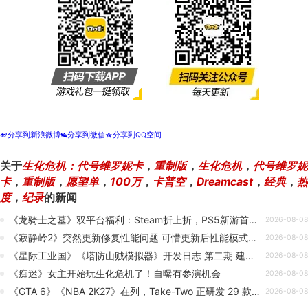
分享到新浪微博
分享到微信
分享到QQ空间
t
w
z
关于
生化危机：代号维罗妮卡
，
重制版
，
生化危机
，
代号维罗妮
卡
，
重制版
，
愿望单
，
100万
，
卡普空
，
Dreamcast
，
经典
，
热
度
，
纪录
的新闻
《龙骑士之墓》双平台福利：Steam折上折，PS5新游首发优惠
2026-08-08
《寂静岭2》突然更新修复性能问题 可惜更新后性能模式出了问题
2026-08-08
《星际工业国》《塔防山贼模拟器》开发日志 第二期 建筑更新
2026-08-08
《痴迷》女主开始玩生化危机了！自曝有参演机会
2026-08-08
《GTA 6》《NBA 2K27》在列，Take-Two 正研发 29 款游戏
2026-08-08