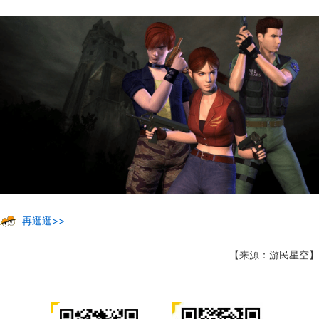
再逛逛>>
【来源：游民星空】