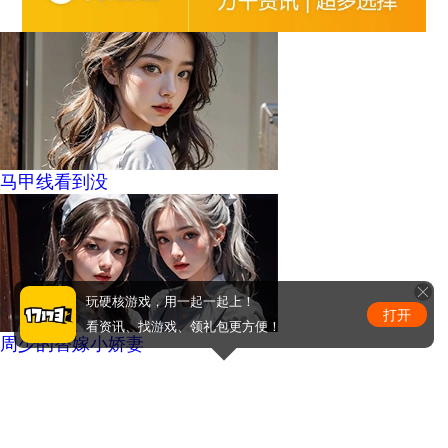
马甲线看到没
玩硬核游戏，用一起一起上！
打开
看资讯、找游戏、领礼包更方便！
周少的替嫁小娇妻
0
条评论
评论赢取激活码/周边等奖励！加群了解详情224611913