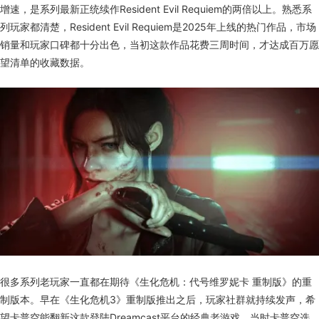
增速，是系列最新正统续作Resident Evil Requiem的两倍以上。熟悉系
列玩家都清楚，Resident Evil Requiem是2025年上线的热门作品，市场
销量和玩家口碑都十分出色，当初这款作品花费三周时间，才达成百万愿
望清单的收藏数据。
很多系列老玩家一直都在期待《生化危机：代号维罗妮卡 重制版》的重
制版本。早在《生化危机3》重制版推出之后，玩家社群就持续发声，希
望卡普空能翻新这款登陆Dreamcast平台的经典老游戏。当时卡普空选