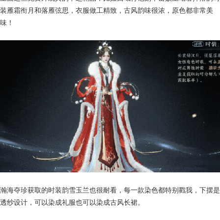
装雁霜衔月和落雁弦思，衣服做工精致，古风韵味很浓，原色都非常美
味！
瀚海夺珍获取的时装韵雪玉兰也很耐看，每一款染色都特别戳我，下摆是
透纱设计，可以染成礼服也可以染成古风长裙。