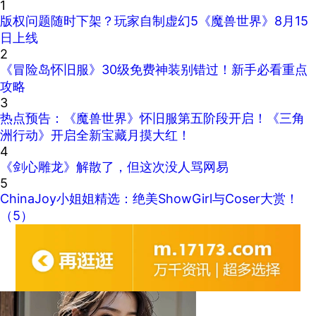
1
版权问题随时下架？玩家自制虚幻5《魔兽世界》8月15
日上线
2
《冒险岛怀旧服》30级免费神装别错过！新手必看重点
攻略
3
热点预告：《魔兽世界》怀旧服第五阶段开启！《三角
洲行动》开启全新宝藏月摸大红！
4
《剑心雕龙》解散了，但这次没人骂网易
5
ChinaJoy小姐姐精选：绝美ShowGirl与Coser大赏！
（5）