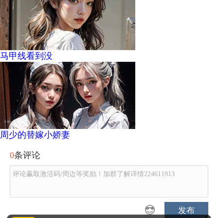
马甲线看到没
周少的替嫁小娇妻
0
条评论
评论赢取激活码/周边等奖励！加群了解详情224611913
发布