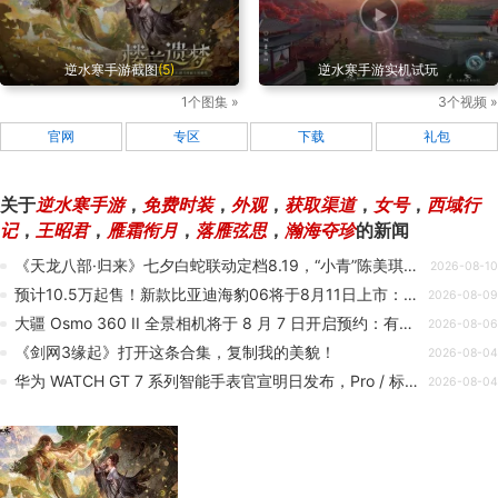
逆水寒手游截图
(5)
逆水寒手游实机试玩
1个图集 »
3个视频 »
官网
专区
下载
礼包
关于
逆水寒手游
，
免费时装
，
外观
，
获取渠道
，
女号
，
西域行
记
，
王昭君
，
雁霜衔月
，
落雁弦思
，
瀚海夺珍
的新闻
《天龙八部·归来》七夕白蛇联动定档8.19，“小青”陈美琪官宣入驻！
2026-08-10
预计10.5万起售！新款比亚迪海豹06将于8月11日上市：外观大变
2026-08-09
大疆 Osmo 360 II 全景相机将于 8 月 7 日开启预约：有望延续现款外形设计、新增 NFC 功能
2026-08-06
《剑网3缘起》打开这条合集，复制我的美貌！
2026-08-04
华为 WATCH GT 7 系列智能手表官宣明日发布，Pro / 标准版外观揭晓
2026-08-04