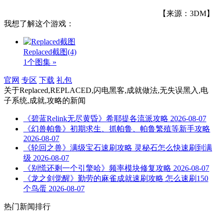
【来源：3DM】
我想了解这个游戏：
Replaced截图
(4)
1个图集 »
官网
专区
下载
礼包
关于
Replaced,REPLACED,闪电黑客,成就做法,无失误黑入,电
子系统,成就,攻略
的新闻
《碧蓝Relink无尽黄昏》希耶提各流派攻略
2026-08-07
《幻兽帕鲁》初期求生、抓帕鲁、帕鲁繁殖等新手攻略
2026-08-07
《轮回之兽》满级宝石速刷攻略 灵秘石怎么快速刷到满
级
2026-08-07
《别慌还剩一个引擎哈》频率模块修复攻略
2026-08-07
《龙之剑觉醒》勤劳的麻雀成就速刷攻略 怎么速刷150
个鸟蛋
2026-08-07
热门新闻排行