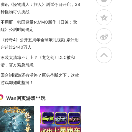
腾讯《怪物猎人：旅人》测试今日开启，38
种怪物可供挑战
z
不用肝！韩国轻量化MMO新作《日蚀：觉
醒》公测时间确定
t
《传奇4》公开五周年全球献礼视频 累计用
户超过2440万人
泳装太清凉不让上？《龙之剑》DLC被和
谐，官方紧急滑跪
回合制端游还有活路？巨头垄断之下，这款
游戏却如此坚挺！
Wan网页游戏**玩