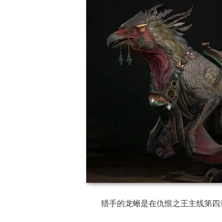
17周年庆典 争
爆开启
猎手的龙蜥是在仇恨之王主线第四