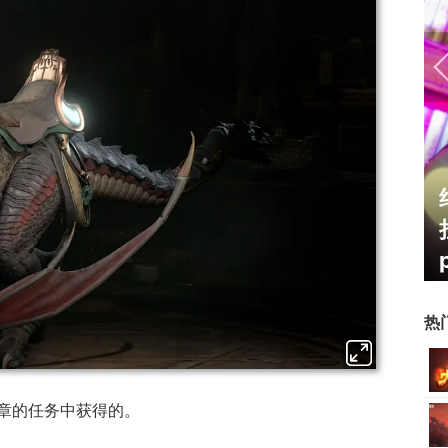
霸赛大区火
一看吓一跳：雷死人不偿命
的囧图集（1170）
热
章的任务中获得的。