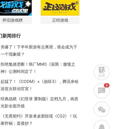
怀旧游戏榜
正经游戏
门新闻排行
夯爆了！下半年新游有点离谱，谁会成为下
一个现象级？
拒绝氪佬垄断！韩厂MMO《宙斯：傲慢之
神》公测时间定了！
反馈
起猛了！《CODM》×《崩坏3》，腾讯米哈
8
游首次联动官宣！
经典战棋《幻世录 重制版》定档九月，画质
光影全面升级
w
《无畏契约》开发者桌面惊现《CS2》！玩
家炸锅：直接抄？
q