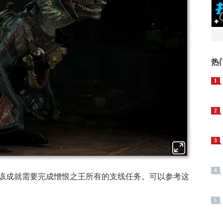
热
1
2
3
4
该成就需要完成憎恨之王所有的支线任务。可以参考这
5