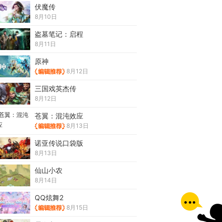
伏魔传
8月10日
盗墓笔记：启程
8月11日
原神
8月12日
三国戏英杰传
8月12日
苍翼：混沌效应
8月13日
诺亚传说口袋版
8月13日
仙山小农
8月14日
QQ炫舞2
8月15日