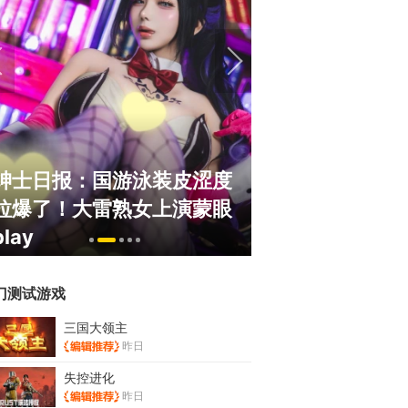
绅士日报：国游泳装皮涩度
巅峰在线150
拉爆了！大雷熟女上演蒙眼
游，如今带着怀
play
来了！
门测试游戏
三国大领主
昨日
失控进化
昨日