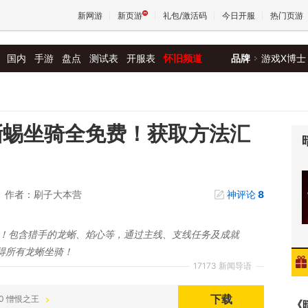
新网游
新页游
礼包/激活码
今日开服
热门页游
国内
手游
盘点
测试表
开服表
怀旧频道
品牌
游戏X博士
魔兽
天堂
蜥蜴坐骑全免费！获取方法汇
王权与
作者：刷子大本营
神评论
8
费！包含猎手的龙蜥、焰心等，通过主线、支线任务及成就
得所有龙蜥坐骑！
17173 新闻导语
下载
:00 憎恨之王
《