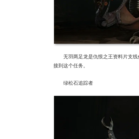
无羽两足龙是仇恨之王资料片支线
接到这个任务。
绿松石追踪者