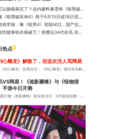
可以躺着刷宝了？业内爆料暴雪将《暗黑破坏神4》移植新平台
曝《暗黑破坏神4》将于9月15日或18日登陆Switch 2
游戏早报：曝《暗黑4》登陆NS2，国产抗日新作今日上线
高性能掌机价格破万！便携玩3A代价高 你能接受吗
日热点
剑心雕龙》解散了，但这次没人骂网易
《剑心雕龙》首测总结
《剑心雕龙》项目宣布解散
讯VS网易！《诡影藏锋》与《怪物猎
》手游今日开测
搜打撤《诡影藏锋》新实机演示
8月新游前瞻：《诡秘之主》领衔