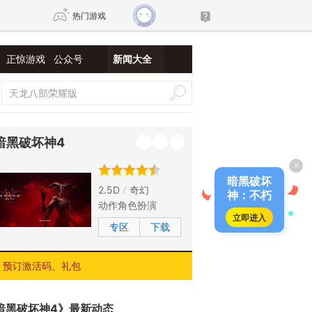
热门游戏
正惊游戏
公众号
新闻大全
DNF
传奇4
剑网3旗舰版
新天龙八部
暗黑破坏神4
×
自由
诛仙世界
新仙侠5
暗黑破坏
2.5D
奇幻
神：不朽
动作角色扮演
立即进入
专区
下载
预订激活码、礼包
暗黑破坏神4》最新动态