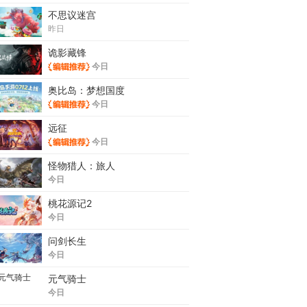
不思议迷宫
昨日
诡影藏锋
今日
奥比岛：梦想国度
今日
远征
今日
怪物猎人：旅人
今日
桃花源记2
今日
问剑长生
今日
元气骑士
今日