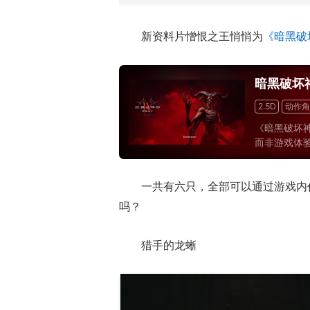
新资料片憎恨之王悄悄为
《暗黑破
暗黑破坏
2.5D
动作角
《暗黑破坏
而非游戏体
带来更深层
不足以满足
一共有六只，全部可以通过游戏内
同质化的内
现商业上的收
吗？
猎手的龙蜥