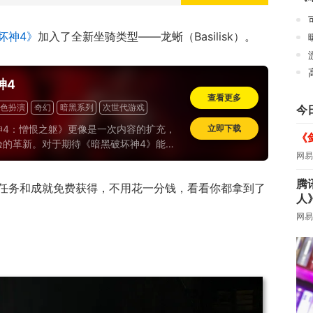
坏神4》
加入了全新坐骑类型——龙蜥（Basilisk）。
神4
查看更多
色扮演
奇幻
暗黑系列
次世代游戏
今
神4：憎恨之躯》更像是一次内容的扩充，
立即下载
《
验的革新。对于期待《暗黑破坏神4》能够
网易
次变革的玩家来说，本次收费不菲的资料片
他们的期待。暴雪像是在尝试通过增加更多
腾
任务和成就免费获得，不用花一分钱，看看你都拿到了
容来延长游戏的生命周期，同时借此机会实
人
益最大化..
网易