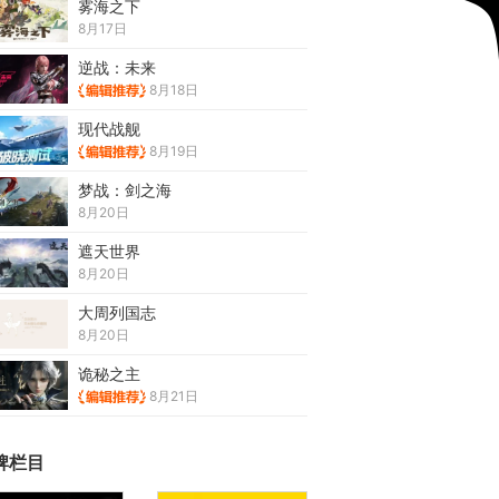
雾海之下
8月17日
逆战：未来
8月18日
现代战舰
8月19日
梦战：剑之海
8月20日
遮天世界
8月20日
大周列国志
8月20日
诡秘之主
8月21日
牌栏目