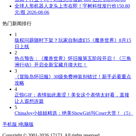
全球人形机器人龙头上市在即！宇树科技发行价150.80
元/股
2026-08-06
热门新闻排行
1
版权问题随时下架？玩家自制虚幻5《魔兽世界》8月15
日上线
2
热点预告：《魔兽世界》怀旧服第五阶段开启！《三角
洲行动》开启全新宝藏月摸大红！
3
《冒险岛怀旧服》30级免费神装别错过！新手必看重点
攻略
4
正惊GIF：表情如此羞涩！美女这个表情太好看，直接
让人遐想连篇
5
ChinaJoy小姐姐精选：绝美ShowGirl与Coser大赏！（5）
手机版
|
电脑版
Copyright © 2001-2026 17173. All rights reserved.