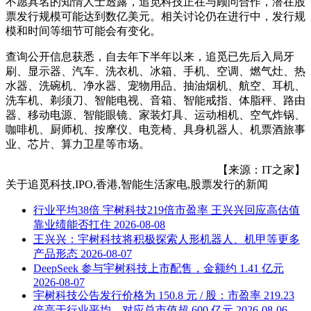
不愿具名的知情人士透露，追觅科技正在与顾问合作，潜在股
票发行规模可能达到数亿美元。相关讨论仍在进行中，发行规
模和时间等细节可能会有变化。
查询公开信息获悉，自去年下半年以来，追觅已先后入局牙
刷、显示器、汽车、洗衣机、冰箱、手机、空调、燃气灶、热
水器、洗碗机、净水器、宠物用品、抽油烟机、航空、耳机、
洗车机、剃须刀、智能电视、音箱、智能戒指、体脂秤、路由
器、移动电源、智能眼镜、家装灯具、运动相机、空气炸锅、
咖啡机、厨师机、按摩仪、电竞椅、具身机器人、机票酒旅事
业、芯片、算力卫星等市场。
【来源：IT之家】
关于
追觅科技,IPO,香港,智能生活家电,股票发行
的新闻
行业平均38倍 宇树科技219倍市盈率 王兴兴回应高估值
靠业绩能否扛住
2026-08-08
王兴兴：宇树科技将积极探索人形机器人、机甲等更多
产品形态
2026-08-07
DeepSeek 参与宇树科技上市配售，金额约 1.41 亿元
2026-08-07
宇树科技公告发行价格为 150.8 元 / 股：市盈率 219.23
倍高于行业平均，对应总市值超 600 亿元
2026-08-06