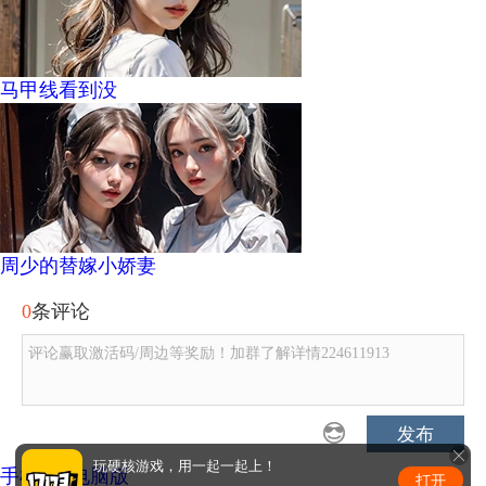
马甲线看到没
周少的替嫁小娇妻
0
条评论
评论赢取激活码/周边等奖励！加群了解详情224611913
发布
玩硬核游戏，用一起一起上！
手机版
|
电脑版
打开