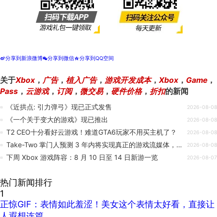
分享到新浪微博
分享到微信
分享到QQ空间
t
w
z
关于
Xbox
，
广告
，
植入广告
，
游戏开发成本
，
Xbox
，
Game
，
Pass
，
云游戏
，
订阅
，
微交易
，
硬件价格
，
折扣
的新闻
《近拱点: 引力弹弓》现已正式发售
2026-08-08
《一个关于变大的游戏》现已推出
2026-08-08
T2 CEO十分看好云游戏！难道GTA6玩家不用买主机了？
2026-08-08
Take-Two 掌门人预测 3 年内将实现真正的游戏流媒体，称其表现需比肩主机运行 GTA66 才有意义
2026-08-08
下周 Xbox 游戏阵容：8 月 10 日至 14 日新游一览
2026-08-07
热门新闻排行
1
正惊GIF：表情如此羞涩！美女这个表情太好看，直接让
人遐想连篇