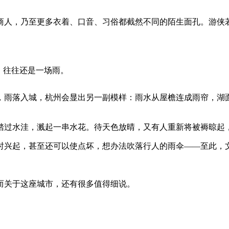
商人，乃至更多衣着、口音、习俗都截然不同的陌生面孔。游侠
，往往还是一场雨。
，雨落入城，杭州会显出另一副模样：雨水从屋檐连成雨帘，湖
踏过水洼，溅起一串水花。待天色放晴，又有人重新将被褥晾起
时兴起，甚至还可以使点坏，想办法吹落行人的雨伞——至此，文
而关于这座城市，还有很多值得细说。
。