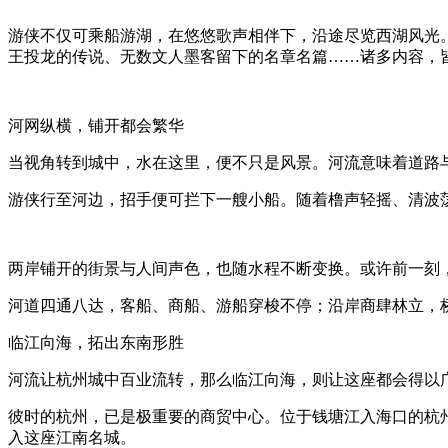
游侠不仅可乘船游湖，在悠悠歌声相伴下，沿途尽览西湖风光。
王投龙的传说、无数文人墨客留下的名章名篇……诸多内容，
河网纵横，铺开都会繁华
当视角转到城中，水在这里，便不只是风景。河流意味着道路
游侠行至河边，招手便可拦下一艘小船。随着橹声轻摇、清波
两岸铺开的街景与人间声色，也随水程不断变换。或许前一刻
河道四通八达，客船、商船、游船穿梭不停；沿岸商肆林立，
临江向海，拓出东南形胜
河流让杭州城中百业流转，那么临江向海，则让这座都会得以
彼时的杭州，已是极重要的商贸中心。位于钱塘江入海口的杭
入这座江南名城。