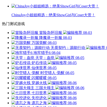
ChinaJoy小姐姐精选：绝美ShowGirl与Coser大赏！
热门测试游戏
冒险岛怀旧服
08-03
降魔录一折服
08-03
万国觉醒
08-03
无畏契约：源能行动
地牢猎手6
08-04
天堂：血统
08-05
炉石传说
08-05
仙侠世界
08-05
时空猎人·觉醒
08-05
闪耀暖暖
08-05
穿越火线
08-06
三国大领主
08-06
七日世界
08-06
失控进化
08-06
遗忘之海
08-06