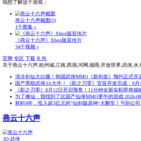
我想了解这个游戏：
燕云十六声截图
(5)
1个图集 »
《燕云十六声》Xbox版宣传片
34个视频 »
官网
专区
下载
礼包
关于
燕云十六声,杭州城,江南,西湖,河网,烟雨,开放世界,武侠
清冷剑仙大白腿！韩国武侠MMO《新剑皇》预约正式开
国产黑暗武侠3A大作！《影之刃零》官宣开发完成：8月
《影之刃零》8月12日开启预售！11分钟全新实机即将揭
为了修仙，我找到了比国产仙侠MMO更牛的游戏
2026-08
耗时4年，投入超3亿元的”仙剑版原神“大翻车！亏到公
燕云十六声
3D
武侠