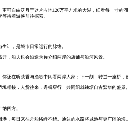
更可自由泛舟于这片占地120万平方米的大湖，细看每一寸的
皆等待着游侠前往探索。
与生计，是城市日常运行的脉络。
荡开，船夫也会沿途为你介绍两岸的店铺与沿河风景。
，你还在听茶香与渔歌中闲看两岸人家；下一刻，转过一座桥，
桥埠相接，人货往来，舟楫穿行，共同织就钱塘自古繁华的盛景
广纳四方。
州港，每日来往舟船络绎不绝。通达的水路将城池与更广阔的海