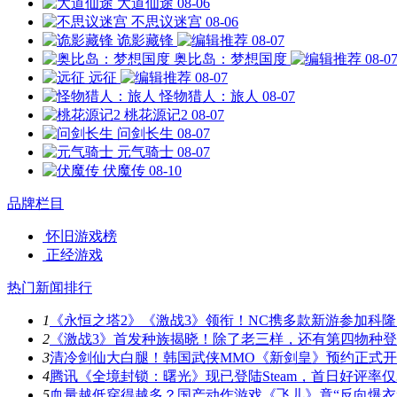
大道仙途
08-06
不思议迷宫
08-06
诡影藏锋
08-07
奥比岛：梦想国度
08-0
远征
08-07
怪物猎人：旅人
08-07
桃花源记2
08-07
问剑长生
08-07
元气骑士
08-07
伏魔传
08-10
品牌栏目
怀旧游戏榜
正经游戏
热门新闻排行
1
《永恒之塔2》《激战3》领衔！NC携多款新游参加科隆
2
《激战3》首发种族揭晓！除了老三样，还有第四物种
3
清冷剑仙大白腿！韩国武侠MMO《新剑皇》预约正式
4
腾讯《全境封锁：曙光》现已登陆Steam，首日好评率仅3
5
血量越低穿得越多？国产动作游戏《飞儿》竟“反向爆衣