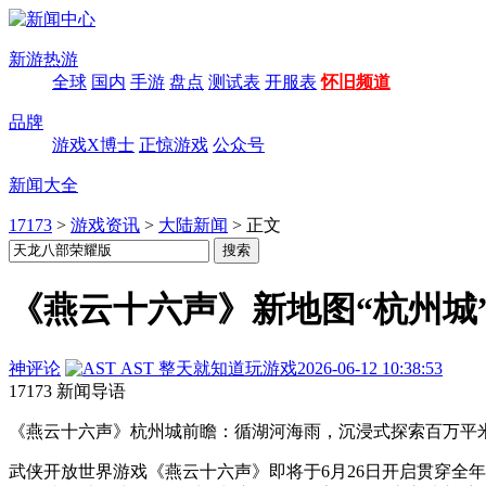
新游热游
全球
国内
手游
盘点
测试表
开服表
怀旧频道
品牌
游戏X博士
正惊游戏
公众号
新闻大全
17173
>
游戏资讯
>
大陆新闻
>
正文
《燕云十六声》新地图“杭州城
神评论
AST
整天就知道玩游戏
2026-06-12 10:38:53
17173 新闻导语
《燕云十六声》杭州城前瞻：循湖河海雨，沉浸式探索百万平米
武侠开放世界游戏《燕云十六声》即将于6月26日开启贯穿全