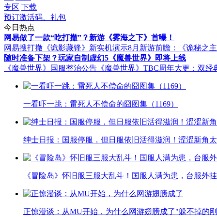
专区
下载
预订激活码、礼包
今日热点
网易做了一款“吃打撤”？新游《雾海之下》首曝！
网易搜打撤《诡影藏锋》新实机演示
8月新游前瞻：《诡秘之
随时准备下架？玩家自制虚幻5《魔兽世界》即将上线
《魔兽世界》国服整治公告
《魔兽世界》TBC周年大更：双经
一看吓一跳：雷死人不偿命的囧图集（1169）
绅士日报：国服停服，但日服依旧活得滋润！涩涩新角太
《冒险岛》怀旧服三服大乱斗！国服人满为患，台服外挂
正惊漫谈：从MU开始，为什么网游翅膀成了"躲不掉的刚