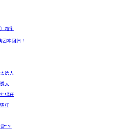
主》领衔
典团本回归！
诱人
猖狂
需"？