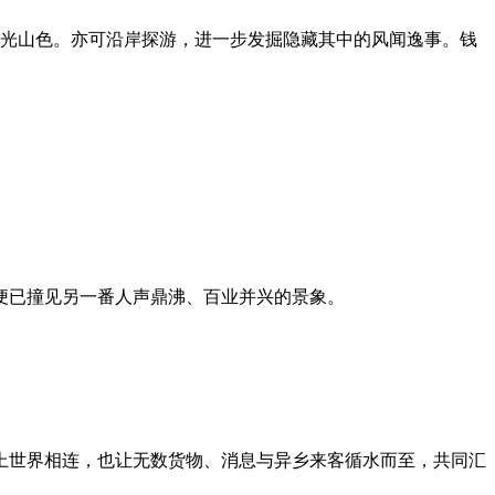
湖光山色。亦可沿岸探游，进一步发掘隐藏其中的风闻逸事。钱
便已撞见另一番人声鼎沸、百业并兴的景象。
。
上世界相连，也让无数货物、消息与异乡来客循水而至，共同汇