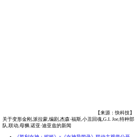
【来源：快科技】
关于
变形金刚,派拉蒙,编剧,杰森·福斯,小丑回魂,G.I. Joe,特种部
队,联动,母狮,诺亚·迪亚兹
的新闻
《胜利女神：妮姬》×《女神异闻录》联动主视觉公开