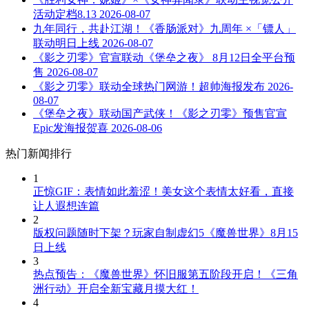
活动定档8.13
2026-08-07
九年同行，共赴江湖！《香肠派对》九周年 ×「镖人」
联动明日上线
2026-08-07
《影之刃零》官宣联动《堡垒之夜》 8月12日全平台预
售
2026-08-07
《影之刃零》联动全球热门网游！超帅海报发布
2026-
08-07
《堡垒之夜》联动国产武侠！《影之刃零》预售官宣
Epic发海报贺喜
2026-08-06
热门新闻排行
1
正惊GIF：表情如此羞涩！美女这个表情太好看，直接
让人遐想连篇
2
版权问题随时下架？玩家自制虚幻5《魔兽世界》8月15
日上线
3
热点预告：《魔兽世界》怀旧服第五阶段开启！《三角
洲行动》开启全新宝藏月摸大红！
4