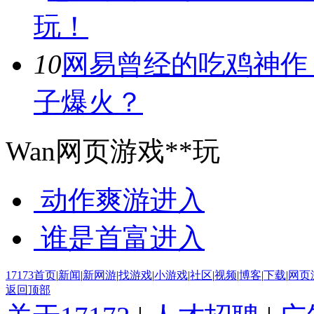
玩！
10
网易曾经的吃鸡神作
子爆火？
Wan网页游戏**玩
动作爽游
进入
谁是首富
进入
17173首页
|
新闻
|
新网游
|
找游戏
|
小游戏
|
社区
|
视频
|
博客
|
下载
|
网页
返回顶部