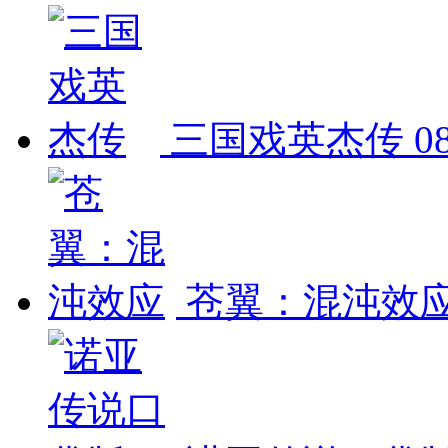
三国戏英杰传
0
苍翼：混沌效