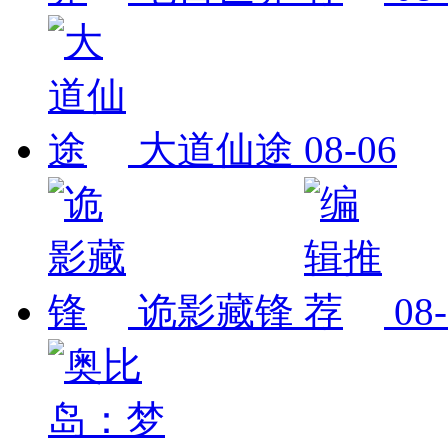
大道仙途
08-06
诡影藏锋
08