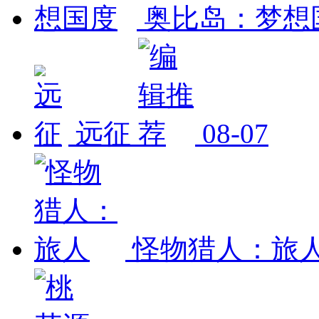
奥比岛：梦想
远征
08-07
怪物猎人：旅