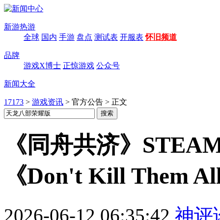
新游热游
全球
国内
手游
盘点
测试表
开服表
怀旧频道
品牌
游戏X博士
正惊游戏
公众号
新闻大全
17173
>
游戏资讯
>
官方公告
>
正文
《同舟共济》STEA
《Don't Kill Them A
2026-06-12 06:35:42
神评