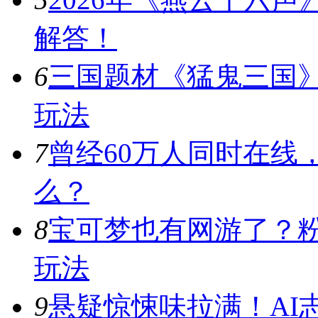
解答！
6
三国题材《猛鬼三国
玩法
7
曾经60万人同时在线
么？
8
宝可梦也有网游了？
玩法
9
悬疑惊悚味拉满！AI