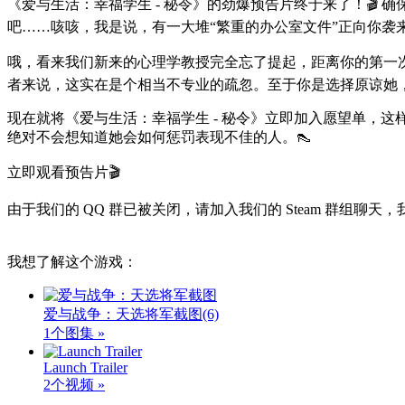
《爱与生活：幸福学生 - 秘令》的劲爆预告片终于来了！🎬
吧……咳咳，我是说，有一大堆“繁重的办公室文件”正向你袭来
哦，看来我们新来的心理学教授完全忘了提起，距离你的第一次私人咨
者来说，这实在是个相当不专业的疏忽。至于你是选择原谅她
现在就将《爱与生活：幸福学生 - 秘令》立即加入愿望单，
绝对不会想知道她会如何惩罚表现不佳的人。👠
立即观看预告片🎬
由于我们的 QQ 群已被关闭，请加入我们的 Steam 群组聊
我想了解这个游戏：
爱与战争：天选将军截图
(6)
1个图集 »
Launch Trailer
2个视频 »