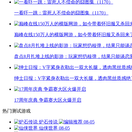
一看吓一跳：雷死人不偿命的囧图集（1170）
巅峰在线150万人的横版网游，如今带着怀旧服又杀回来
盘点8月扎堆上线的影游：玩家想扔核弹，结果只能谈恋
绅士日报：V字紧身衣勒出一双大长腿，透肉黑丝质感绝
17周年庆典 争霸赛大区火爆开启
热门测试游戏
炉石传说
08-05
仙侠世界
08-05