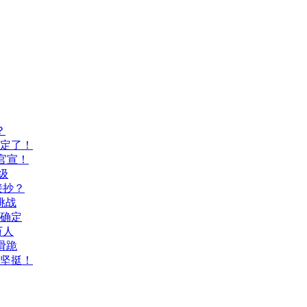
？
间定了！
官宣！
级
接抄？
挑战
间确定
万人
滑跪
坚挺！