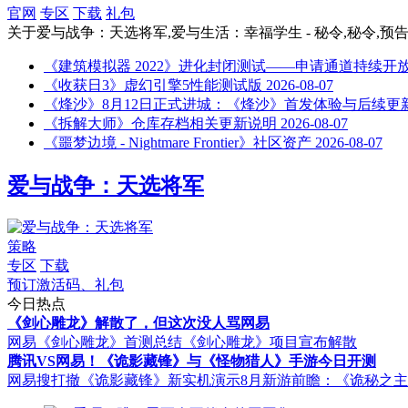
官网
专区
下载
礼包
关于
爱与战争：天选将军,爱与生活：幸福学生 - 秘令,秘令,预告片,S
《建筑模拟器 2022》进化封闭测试——申请通道持续开
《收获日3》虚幻引擎5性能测试版
2026-08-07
《烽沙》8月12日正式进城：《烽沙》首发体验与后续更
《拆解大师》仓库存档相关更新说明
2026-08-07
《噩梦边境 - Nightmare Frontier》社区资产
2026-08-07
爱与战争：天选将军
策略
专区
下载
预订激活码、礼包
今日热点
《剑心雕龙》解散了，但这次没人骂网易
网易《剑心雕龙》首测总结
《剑心雕龙》项目宣布解散
腾讯VS网易！《诡影藏锋》与《怪物猎人》手游今日开测
网易搜打撤《诡影藏锋》新实机演示
8月新游前瞻：《诡秘之