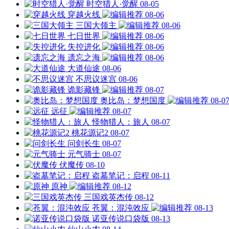
时空猎人·觉醒
08-05
穿越火线
08-06
三国大领主
08-06
七日世界
08-06
失控进化
08-06
遗忘之海
08-06
大道仙途
08-06
不思议迷宫
08-06
诡影藏锋
08-07
奥比岛：梦想国度
08-0
远征
08-07
怪物猎人：旅人
08-07
桃花源记2
08-07
问剑长生
08-07
元气骑士
08-07
伏魔传
08-10
盗墓笔记：启程
08-11
原神
08-12
三国戏英杰传
08-12
苍翼：混沌效应
08-13
诺亚传说口袋版
08-13