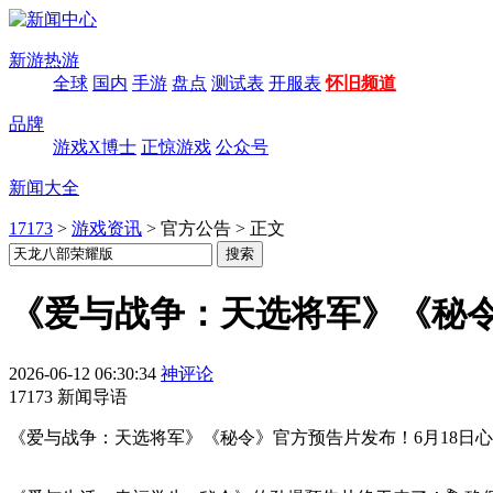
新游热游
全球
国内
手游
盘点
测试表
开服表
怀旧频道
品牌
游戏X博士
正惊游戏
公众号
新闻大全
17173
>
游戏资讯
>
官方公告
>
正文
《爱与战争：天选将军》《秘
2026-06-12 06:30:34
神评论
17173 新闻导语
《爱与战争：天选将军》《秘令》官方预告片发布！6月18日