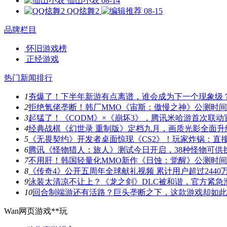
仙山小农
08-14
QQ炫舞2
08-15
品牌栏目
怀旧游戏榜
正经游戏
热门新闻排行
1
夯爆了！下半年新游有点离谱，谁会成为下一个现象级
2
拒绝氪佬垄断！韩厂MMO《宙斯：傲慢之神》公测时
3
起猛了！《CODM》×《崩坏3》，腾讯米哈游首次联动
4
经典战棋《幻世录 重制版》定档九月，画质光影全面升
5
《无畏契约》开发者桌面惊现《CS2》！玩家炸锅：直
6
腾讯《怪物猎人：旅人》测试今日开启，38种怪物可供
7
不用肝！韩国轻量化MMO新作《日蚀：觉醒》公测时
8
《传奇4》公开五周年全球献礼视频 累计用户超过2440
9
泳装太清凉不让上？《龙之剑》DLC被和谐，官方紧急
10
回合制端游还有活路？巨头垄断之下，这款游戏却如此
Wan网页游戏**玩