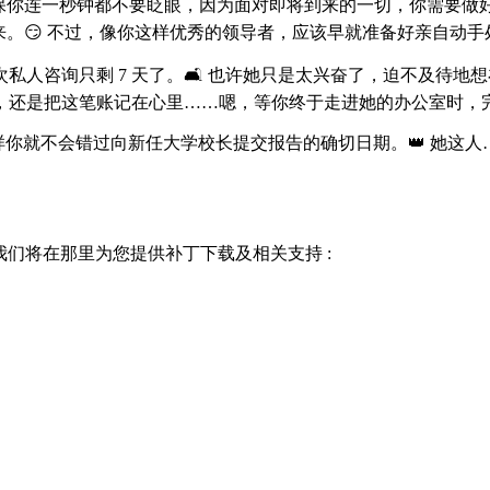
 确保你连一秒钟都不要眨眼，因为面对即将到来的一切，你需要做
。😏 不过，像你这样优秀的领导者，应该早就准备好亲自动手处
询只剩 7 天了。🛋️ 也许她只是太兴奋了，迫不及待地想在 
，还是把这笔账记在心里……嗯，等你终于走进她的办公室时，完
这样你就不会错过向新任大学校长提交报告的确切日期。👑 她这
天，我们将在那里为您提供补丁下载及相关支持 :