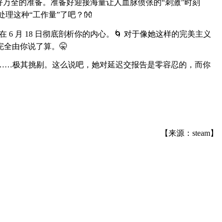
好万全的准备。准备好迎接海量让人血脉偾张的“刺激”时刻
理这种“工作量”了吧？👐
6 月 18 日彻底剖析你的内心。🌀 对于像她这样的完美主义
全由你说了算。🤫
人……极其挑剔。这么说吧，她对延迟交报告是零容忍的，而你
【来源：steam】