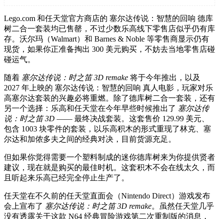
Lego.com 和任天堂官方商店的 塞尔达传说：智慧的回响 德库
树二合一套装均已售罄，不过少数乐高线下零售店似乎仍有库
存。沃尔玛（Walmart）和 Barnes & Noble 等零售商显示仍有
现货，如果你正准备掏出 300 美元购买，不妨去当地零售店碰
碰运气。
随着
塞尔达传说：时之笛 3D remake
将于今年推出，以及
2027 年上映的 塞尔达传说：智慧的回响 真人电影，玩家对乐
高塞尔达套装的兴趣必将重燃。除了德库树二合一套装，还有
另一个选择：乐高和任天堂在今年早些时候推出了
塞尔达传
说：时之笛 3D
—— 最终决战套装。这套售价 129.99 美元、
包含 1003 块零件的套装，以乐高积木的形式重现了林克、塞
尔达和加侬多夫之间的经典对决，目前货源充足。
但如果你觉得需要一个塑料制成的迷你德库树来为你提供贤者
建议，现在就是购买的最佳时机。这套积木不会在线太久，而
且听起来乐高已经完全停止生产了。
任天堂在不久前的任天堂直面会（Nintendo Direct）游戏发布
会上宣布了
塞尔达传说：时之笛 3D remake
。虽然任天堂几乎
没有透露关于这款 N64 经典冒险游戏第二次重制版的消息，