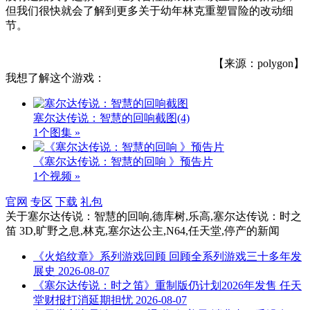
但我们很快就会了解到更多关于幼年林克重塑冒险的改动细
节。
【来源：polygon】
我想了解这个游戏：
塞尔达传说：智慧的回响截图
(4)
1个图集 »
《塞尔达传说：智慧的回响 》预告片
1个视频 »
官网
专区
下载
礼包
关于
塞尔达传说：智慧的回响,德库树,乐高,塞尔达传说：时之
笛 3D,旷野之息,林克,塞尔达公主,N64,任天堂,停产
的新闻
《火焰纹章》系列游戏回顾 回顾全系列游戏三十多年发
展史
2026-08-07
《塞尔达传说：时之笛》重制版仍计划2026年发售 任天
堂财报打消延期担忧
2026-08-07