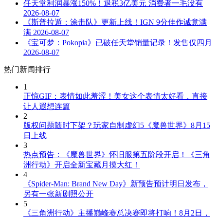
任天堂利润暴涨150%！退税3亿美元 消费者一毛没有
2026-08-07
《斯普拉遁：涂击队》更新上线！IGN 9分佳作诚意满
满
2026-08-07
《宝可梦：Pokopia》已破任天堂销量记录！发售仅四月
2026-08-07
热门新闻排行
1
正惊GIF：表情如此羞涩！美女这个表情太好看，直接
让人遐想连篇
2
版权问题随时下架？玩家自制虚幻5《魔兽世界》8月15
日上线
3
热点预告：《魔兽世界》怀旧服第五阶段开启！《三角
洲行动》开启全新宝藏月摸大红！
4
《Spider-Man: Brand New Day》新预告预计明日发布，
另有一张新剧照公开
5
《三角洲行动》主播巅峰赛总决赛即将打响！8月2日，