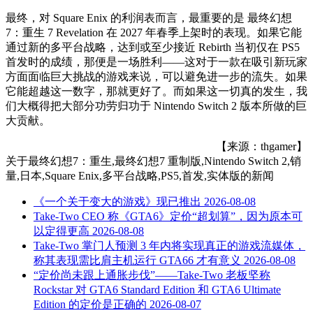
最终，对 Square Enix 的利润表而言，最重要的是 最终幻想
7：重生 7 Revelation 在 2027 年春季上架时的表现。如果它能
通过新的多平台战略，达到或至少接近 Rebirth 当初仅在 PS5
首发时的成绩，那便是一场胜利——这对于一款在吸引新玩家
方面面临巨大挑战的游戏来说，可以避免进一步的流失。如果
它能超越这一数字，那就更好了。而如果这一切真的发生，我
们大概得把大部分功劳归功于 Nintendo Switch 2 版本所做的巨
大贡献。
【来源：thgamer】
关于
最终幻想7：重生,最终幻想7 重制版,Nintendo Switch 2,销
量,日本,Square Enix,多平台战略,PS5,首发,实体版
的新闻
《一个关于变大的游戏》现已推出
2026-08-08
Take-Two CEO 称《GTA6》定价“超划算”，因为原本可
以定得更高
2026-08-08
Take-Two 掌门人预测 3 年内将实现真正的游戏流媒体，
称其表现需比肩主机运行 GTA66 才有意义
2026-08-08
“定价尚未跟上通胀步伐”——Take-Two 老板坚称
Rockstar 对 GTA6 Standard Edition 和 GTA6 Ultimate
Edition 的定价是正确的
2026-08-07