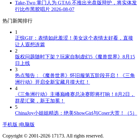
Take-Two 掌门人为 GTA6 不推出光盘版辩护，将实体发
行比作黑胶唱片
2026-08-07
热门新闻排行
1
正惊GIF：表情如此羞涩！美女这个表情太好看，直接
让人遐想连篇
2
版权问题随时下架？玩家自制虚幻5《魔兽世界》8月15
日上线
3
热点预告：《魔兽世界》怀旧服第五阶段开启！《三角
洲行动》开启全新宝藏月摸大红！
4
《三角洲行动》主播巅峰赛总决赛即将打响！8月2日，
群星汇聚，新王加冕！
5
ChinaJoy小姐姐精选：绝美ShowGirl与Coser大赏！（5）
手机版
|
电脑版
Copyright © 2001-2026 17173. All rights reserved.