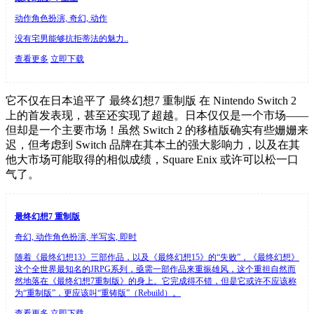
动作角色扮演, 奇幻, 动作
没有宅男能够抗拒蒂法的魅力..
查看更多
立即下载
它不仅在日本追平了 最终幻想7 重制版 在 Nintendo Switch 2
上的首发表现，甚至还实现了超越。日本仅仅是一个市场——
但却是一个主要市场！虽然 Switch 2 的移植版确实有些姗姗来
迟，但考虑到 Switch 品牌在其本土的强大影响力，以及在其
他大市场可能取得的相似成绩，Square Enix 或许可以松一口
气了。
最终幻想7 重制版
奇幻, 动作角色扮演, 半写实, 即时
随着《最终幻想13》三部作品，以及《最终幻想15》的“失败”，《最终幻想》
这个全世界最知名的JRPG系列，亟需一部作品来重振雄风，这个重担自然而
然地落在《最终幻想7重制版》的身上。它完成得不错，但是它或许不应该称
为“重制版”，更应该叫“重铸版”（Rebuild）。
查看更多
立即下载