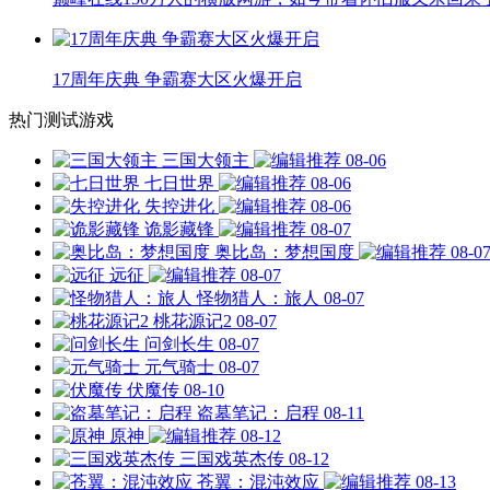
17周年庆典 争霸赛大区火爆开启
热门测试游戏
三国大领主
08-06
七日世界
08-06
失控进化
08-06
诡影藏锋
08-07
奥比岛：梦想国度
08-0
远征
08-07
怪物猎人：旅人
08-07
桃花源记2
08-07
问剑长生
08-07
元气骑士
08-07
伏魔传
08-10
盗墓笔记：启程
08-11
原神
08-12
三国戏英杰传
08-12
苍翼：混沌效应
08-13