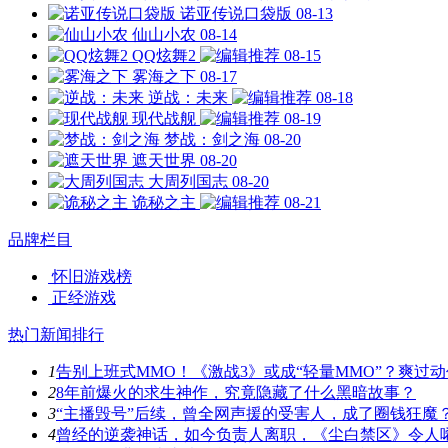
诺亚传说口袋版
08-13
仙山小农
08-14
QQ炫舞2
08-15
雾海之下
08-17
逆战：未来
08-18
现代战舰
08-19
梦战：剑之海
08-20
遮天世界
08-20
大周列国志
08-20
诡秘之主
08-21
品牌栏目
怀旧游戏榜
正经游戏
热门新闻排行
1
告别上班式MMO！《激战3》或成“轻量MMO”？爽过
2
8年前爆火的求生神作，究竟隐藏了什么黑暗故事？
3
“主播毁号”后续，曾全网声援的受害人，成了圈钱狂魔
4
曾经的逆袭神话，如今负责人离职，《尘白禁区》令人