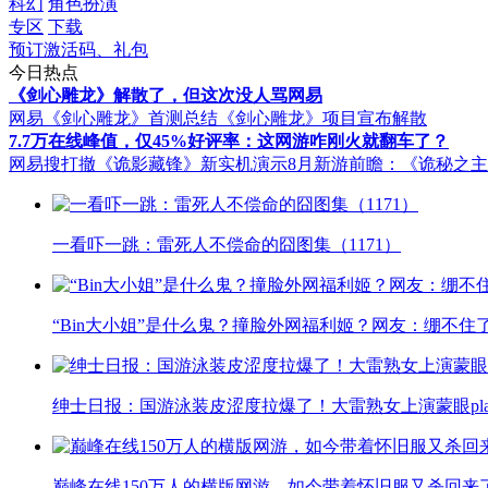
科幻
角色扮演
专区
下载
预订激活码、礼包
今日热点
《剑心雕龙》解散了，但这次没人骂网易
网易《剑心雕龙》首测总结
《剑心雕龙》项目宣布解散
7.7万在线峰值，仅45%好评率：这网游咋刚火就翻车了？
网易搜打撤《诡影藏锋》新实机演示
8月新游前瞻：《诡秘之
一看吓一跳：雷死人不偿命的囧图集（1171）
“Bin大小姐”是什么鬼？撞脸外网福利姬？网友：绷不住
绅士日报：国游泳装皮涩度拉爆了！大雷熟女上演蒙眼pla
巅峰在线150万人的横版网游，如今带着怀旧服又杀回来