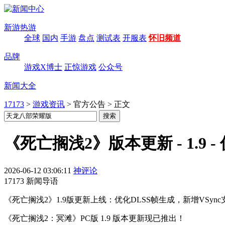
新游热游
全球
国内
手游
盘点
测试表
开服表
怀旧频道
品牌
游戏X博士
正惊游戏
公众号
新闻大全
17173
>
游戏资讯
>
官方公告
>
正文
《死亡搁浅2》版本更新 - 1.9 
2026-06-12 03:06:11
神评论
17173 新闻导语
《死亡搁浅2》1.9版更新上线：优化DLSS帧生成，新增VS
《死亡搁浅2：冥滩》PC版 1.9 版本更新现已推出！