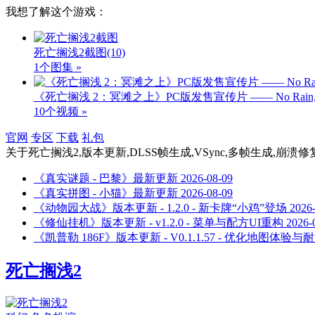
我想了解这个游戏：
死亡搁浅2截图
(10)
1个图集 »
《死亡搁浅 2：冥滩之上》PC版发售宣传片 —— No Rain, No
10个视频 »
官网
专区
下载
礼包
关于
死亡搁浅2,版本更新,DLSS帧生成,VSync,多帧生成,崩溃修复,N
《真实谜题 - 巴黎》最新更新
2026-08-09
《真实拼图 - 小猫》最新更新
2026-08-09
《动物园大战》版本更新 - 1.2.0 - 新卡牌“小鸡”登场
2026
《修仙挂机》版本更新 - v1.2.0 - 菜单与配方UI重构
2026-
《凯普勒 186F》版本更新 - V0.1.1.57 - 优化地图体验
死亡搁浅2