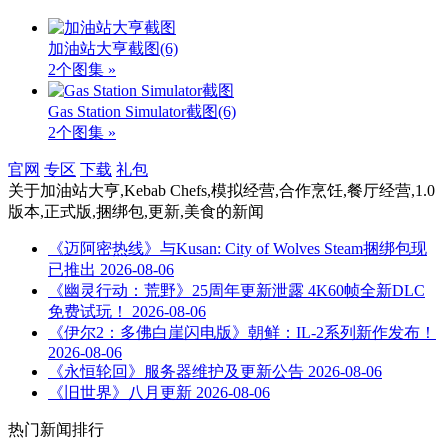
加油站大亨截图
(6)
2个图集 »
Gas Station Simulator截图
(6)
2个图集 »
官网
专区
下载
礼包
关于
加油站大亨,Kebab Chefs,模拟经营,合作烹饪,餐厅经营,1.0
版本,正式版,捆绑包,更新,美食
的新闻
《迈阿密热线》与Kusan: City of Wolves Steam捆绑包现
已推出
2026-08-06
《幽灵行动：荒野》25周年更新泄露 4K60帧全新DLC
免费试玩！
2026-08-06
《伊尔2：多佛白崖闪电版》朝鲜：IL-2系列新作发布！
2026-08-06
《永恒轮回》服务器维护及更新公告
2026-08-06
《旧世界》八月更新
2026-08-06
热门新闻排行