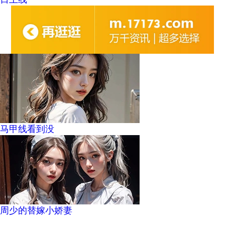
马甲线看到没
周少的替嫁小娇妻