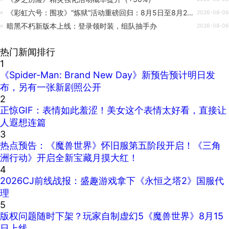
《彩虹六号：围攻》“炼狱”活动重磅回归：8月5日至8月26日，开启全新征程
2026-08-06
暗黑不朽新版本上线：登录领时装，组队抽手办
2026-08-06
热门新闻排行
1
《Spider-Man: Brand New Day》新预告预计明日发
布，另有一张新剧照公开
2
正惊GIF：表情如此羞涩！美女这个表情太好看，直接让
人遐想连篇
3
热点预告：《魔兽世界》怀旧服第五阶段开启！《三角
洲行动》开启全新宝藏月摸大红！
4
2026CJ前线战报：盛趣游戏拿下《永恒之塔2》国服代
理
5
版权问题随时下架？玩家自制虚幻5《魔兽世界》8月15
日上线