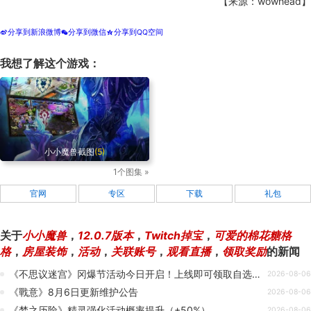
【来源：wowhead】
分享到新浪微博
分享到微信
分享到QQ空间
t
w
z
我想了解这个游戏：
小小魔兽截图
(5)
1个图集 »
官网
专区
下载
礼包
关于
小小魔兽
，
12.0.7版本
，
Twitch掉宝
，
可爱的棉花糖格
格
，
房屋装饰
，
活动
，
关联账号
，
观看直播
，
领取奖励
的新闻
《不思议迷宫》冈爆节活动今日开启！上线即可领取自选金罐和古仪式祭品！
2026-08-06
《戰意》8月6日更新维护公告
2026-08-06
《梦之历险》精灵强化活动概率提升（+50%）
2026-08-06